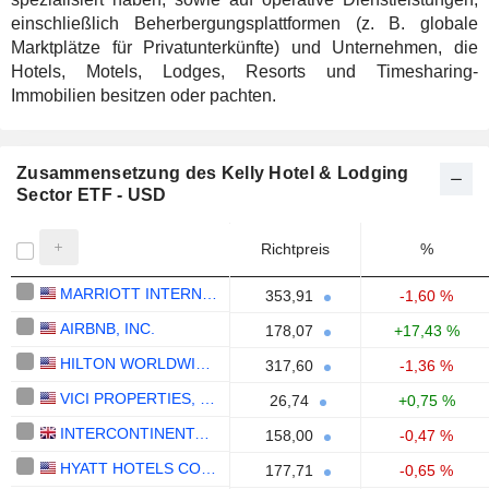
einschließlich Beherbergungsplattformen (z. B. globale
Marktplätze für Privatunterkünfte) und Unternehmen, die
Hotels, Motels, Lodges, Resorts und Timesharing-
Immobilien besitzen oder pachten.
Zusammensetzung des Kelly Hotel & Lodging
Sector ETF - USD
Richtpreis
%
MARRIOTT INTERNATIONAL, INC.
353,91
-1,60 %
AIRBNB, INC.
178,07
+17,43 %
HILTON WORLDWIDE HOLDINGS INC.
317,60
-1,36 %
VICI PROPERTIES, INC.
26,74
+0,75 %
INTERCONTINENTAL HOTELS GROUP PLC
158,00
-0,47 %
HYATT HOTELS CORPORATION
177,71
-0,65 %