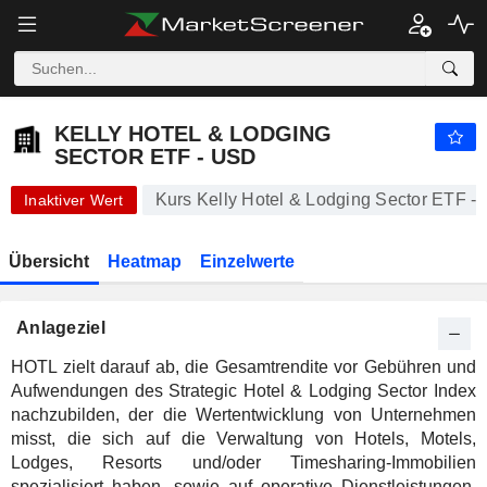
-.-
KELLY HOTEL & LODGING SECTOR ETF - USD
-
$
-
%
KELLY HOTEL & LODGING
SECTOR ETF - USD
Kurs Kelly Hotel & Lodging Sector ETF -
Inaktiver Wert
Übersicht
Heatmap
Einzelwerte
Anlageziel
HOTL zielt darauf ab, die Gesamtrendite vor Gebühren und
Aufwendungen des Strategic Hotel & Lodging Sector Index
nachzubilden, der die Wertentwicklung von Unternehmen
misst, die sich auf die Verwaltung von Hotels, Motels,
Lodges, Resorts und/oder Timesharing-Immobilien
spezialisiert haben, sowie auf operative Dienstleistungen,