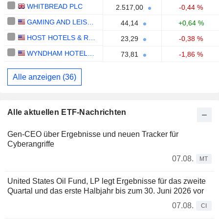
WHITBREAD PLC
2.517,00
-0,44 %
GAMING AND LEISURE PROPERTIES, INC.
44,14
+0,64 %
HOST HOTELS & RESORTS, INC.
23,29
-0,38 %
WYNDHAM HOTELS & RESORTS, INC.
73,81
-1,86 %
Alle anzeigen (36)
Alle aktuellen ETF-Nachrichten
Gen-CEO über Ergebnisse und neuen Tracker für
Cyberangriffe
07.08.
MT
United States Oil Fund, LP legt Ergebnisse für das zweite
Quartal und das erste Halbjahr bis zum 30. Juni 2026 vor
07.08.
CI