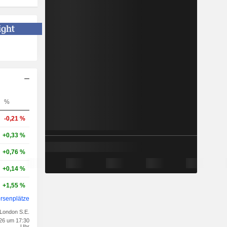
%
-0,21 %
+0,33 %
+0,76 %
+0,14 %
+1,55 %
rsenplätze
London S.E.
026 um 17:30
Uhr