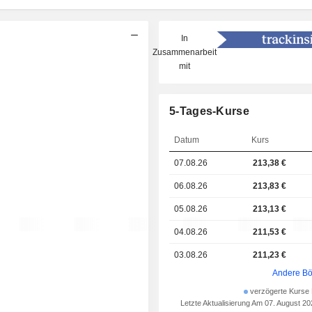
In
Zusammenarbeit
mit
5-Tages-Kurse
Datum
Kurs
07.08.26
213,38 €
06.08.26
213,83 €
05.08.26
213,13 €
04.08.26
211,53 €
03.08.26
211,23 €
Andere Bö
verzögerte Kurse 
Letzte Aktualisierung Am 07. August 2