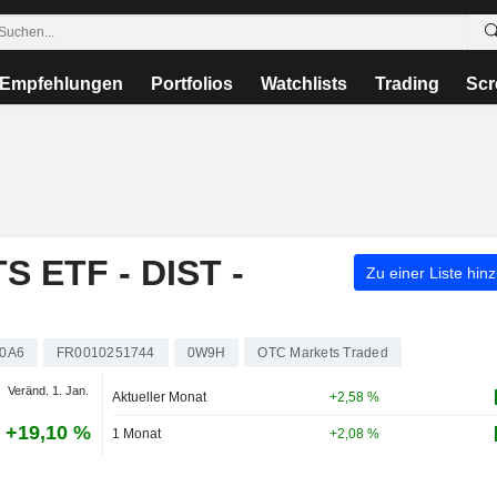
Empfehlungen
Portfolios
Watchlists
Trading
Scr
S ETF - DIST -
Zu einer Liste hin
0A6
FR0010251744
0W9H
OTC Markets Traded
Veränd. 1. Jan.
Aktueller Monat
+2,58 %
+19,10 %
1 Monat
+2,08 %