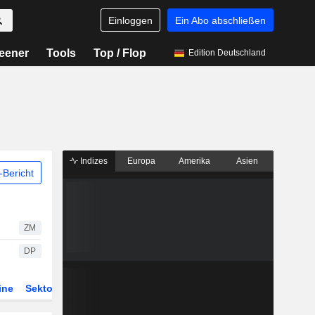
Einloggen
Ein Abo abschließen
eener
Tools
Top / Flop
Edition Deutschland
Indizes
Europa
Amerika
Asien
Bericht
ZM
DP
ine
Sektor
Derivate
ETFs