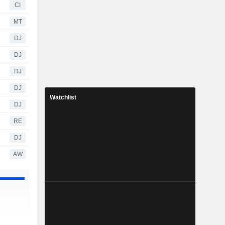
CI
MT
DJ
DJ
DJ
DJ
Watchlist
DJ
RE
DJ
AW