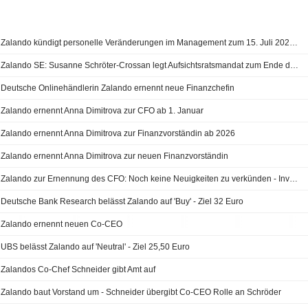
Zalando kündigt personelle Veränderungen im Management zum 15. Juli 2026 an
Zalando SE: Susanne Schröter-Crossan legt Aufsichtsratsmandat zum Ende der Hauptversammlung nieder
Deutsche Onlinehändlerin Zalando ernennt neue Finanzchefin
Zalando ernennt Anna Dimitrova zur CFO ab 1. Januar
Zalando ernennt Anna Dimitrova zur Finanzvorständin ab 2026
Zalando ernennt Anna Dimitrova zur neuen Finanzvorständin
Zalando zur Ernennung des CFO: Noch keine Neuigkeiten zu verkünden - Investor Call
Deutsche Bank Research belässt Zalando auf 'Buy' - Ziel 32 Euro
Zalando ernennt neuen Co-CEO
UBS belässt Zalando auf 'Neutral' - Ziel 25,50 Euro
Zalandos Co-Chef Schneider gibt Amt auf
Zalando baut Vorstand um - Schneider übergibt Co-CEO Rolle an Schröder