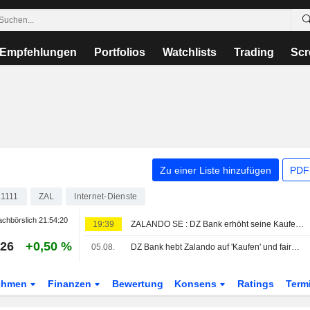
Empfehlungen
Portfolios
Watchlists
Trading
Scr
Zu einer Liste hinzufügen
PDF-
1111
ZAL
Internet-Dienste
chbörslich
21:54:20
19:39
ZALANDO SE : DZ Bank erhöht seine Kaufempfehlung
,26
+0,50 %
05.08.
DZ Bank hebt Zalando auf 'Kaufen' und fairen Wert auf 38 Euro
ehmen
Finanzen
Bewertung
Konsens
Ratings
Term