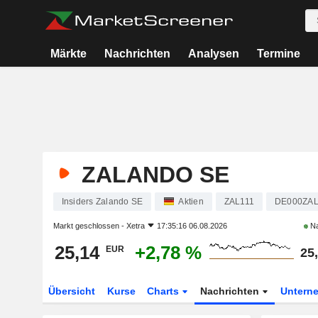
Märkte
Nachrichten
Analysen
Termine
ZALANDO SE
Insiders Zalando SE
Aktien
ZAL111
DE000ZAL
Markt geschlossen -
Xetra
17:35:16 06.08.2026
Na
25,14
+2,78 %
EUR
25
Übersicht
Kurse
Charts
Nachrichten
Untern