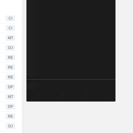
CI
CI
MT
DJ
RE
RE
RE
DP
MT
DP
RE
DJ