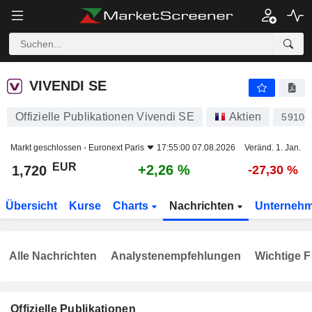
VIVENDI SE
1,720
€
+2,26 %
VIVENDI SE
Offizielle Publikationen Vivendi SE
Aktien
59106
Markt geschlossen -
Euronext Paris
17:55:00 07.08.2026
Veränd. 1. Jan.
EUR
+2,26 %
1,720
-27,30 %
Übersicht
Kurse
Charts
Nachrichten
Unterneh
Alle Nachrichten
Analystenempfehlungen
Wichtige F
Offizielle Publikationen