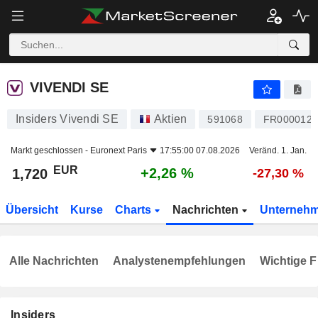
VIVENDI SE
1,720
€
+2,26 %
VIVENDI SE
Insiders Vivendi SE
Aktien
591068
FR0000127
Markt geschlossen -
Euronext Paris
17:55:00 07.08.2026
Veränd. 1. Jan.
EUR
+2,26 %
1,720
-27,30 %
Übersicht
Kurse
Charts
Nachrichten
Unterneh
Alle Nachrichten
Analystenempfehlungen
Wichtige F
Insiders