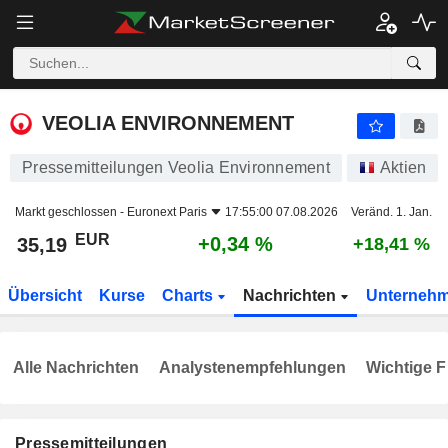
VEOLIA ENVIRONNEMENT
35,19
€
+0,34 %
VEOLIA ENVIRONNEMENT
Pressemitteilungen Veolia Environnement
Aktien
Markt geschlossen -
Euronext Paris
17:55:00 07.08.2026
Veränd. 1. Jan.
EUR
+0,34 %
35,19
+18,41 %
Übersicht
Kurse
Charts
Nachrichten
Unterneh
Alle Nachrichten
Analystenempfehlungen
Wichtige F
Pressemitteilungen