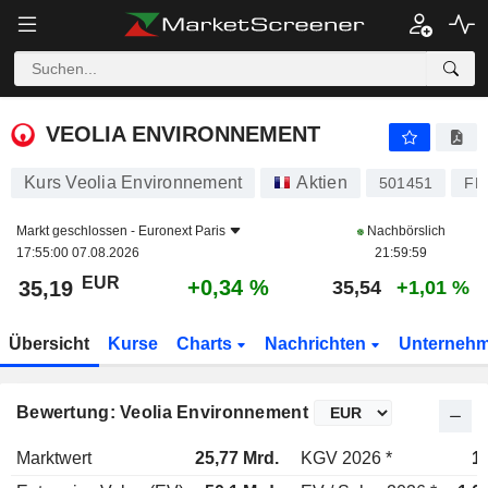
VEOLIA ENVIRONNEMENT
35,19
€
+0,34 %
VEOLIA ENVIRONNEMENT
Kurs Veolia Environnement
Aktien
501451
FR
Markt geschlossen -
Euronext Paris
Nachbörslich
17:55:00 07.08.2026
21:59:59
EUR
+0,34 %
35,19
35,54
+1,01 %
Übersicht
Kurse
Charts
Nachrichten
Unterneh
Bewertung: Veolia Environnement
Marktwert
25,77 Mrd.
KGV 2026 *
1