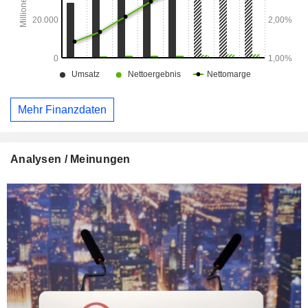
Heizungssystemen, Anlagenplanung, Bau und
Instandhaltung usw.) sowie Industriedienstleistungen
(Analyse industrieller Prozesse, Betrieb, Wartung und
Instandhaltung von Produktionsanlagen), allgemeine
Gebäudeverwaltung und öffentliche Beleuchtung. Der
Nettoumsatz verteilt sich geografisch wie folgt: Frankreich
(19,3 %), Vereinigte Staaten (10,5 %), Deutschland (7 %),
Spanien (6,8 %), Polen (6,8 %), Vereinigtes Königreich (6,7
Mehr Finanzdaten
%), Tschechische Republik (4,9 %), Australien (4,6 %),
Italien (2,6 %), Belgien (2,4 %), Ungarn (2,4 %), Marokko
(2,1 %), China (2 %), Chile (1,8 %), Japan (1,4 %),
Hongkong (1,3 %), Slowakei (1,1 %) und sonstige (16,3 %).
Analysen / Meinungen