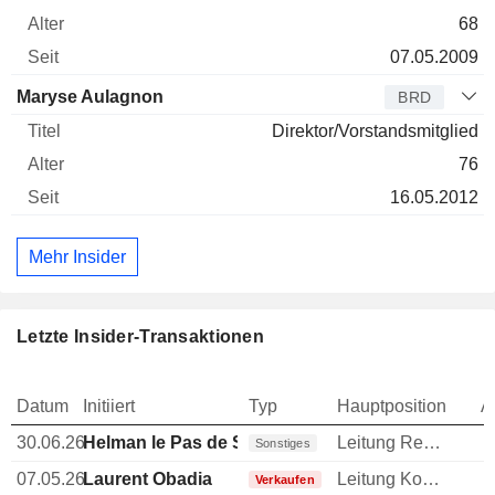
68
07.05.2009
Maryse Aulagnon
BRD
Direktor/Vorstandsmitglied
76
16.05.2012
Mehr Insider
Letzte Insider-Transaktionen
Datum
Initiiert
Typ
Hauptposition
A
30.06.26
Helman le Pas de Sécheval
Leitung Rechtsabteilung
Sonstiges
07.05.26
Laurent Obadia
Leitung Kommunikation
Verkaufen