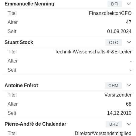
Emmanuelle Menning
DFI
Finanzdirektor/CFO
47
01.09.2024
Stuart Stock
CTO
Technik-/Wissenschafts-/F&E-Leiter
-
-
Verwaltungsratsmitglied
Titel
Alter
Seit
Antoine Frérot
CHM
Vorsitzender
68
14.12.2010
Pierre-André de Chalendar
BRD
Direktor/Vorstandsmitglied