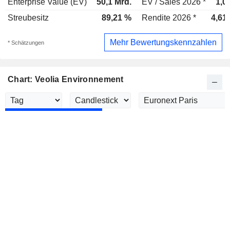
Enterprise Value (EV)
50,1 Mrd.
EV / Sales 2026 *
1,0
Streubesitz
89,21 %
Rendite 2026 *
4,61
Mehr Bewertungskennzahlen
* Schätzungen
Chart: Veolia Environnement