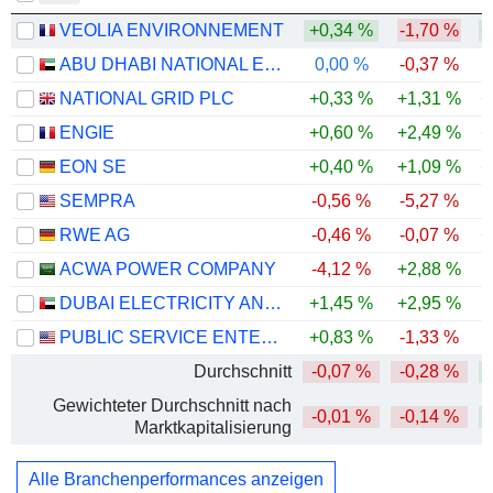
VEOLIA ENVIRONNEMENT
+0,34 %
-1,70 %
+
ABU DHABI NATIONAL ENERGY COMPANY
0,00 %
-0,37 %
-
NATIONAL GRID PLC
+0,33 %
+1,31 %
+
ENGIE
+0,60 %
+2,49 %
+
EON SE
+0,40 %
+1,09 %
+
SEMPRA
-0,56 %
-5,27 %
RWE AG
-0,46 %
-0,07 %
+
ACWA POWER COMPANY
-4,12 %
+2,88 %
-
DUBAI ELECTRICITY AND WATER AUTHORITY
+1,45 %
+2,95 %
PUBLIC SERVICE ENTERPRISE GROUP, INC.
+0,83 %
-1,33 %
-
Durchschnitt
-0,07 %
-0,28 %
Gewichteter Durchschnitt nach
-0,01 %
-0,14 %
Marktkapitalisierung
Alle Branchenperformances anzeigen