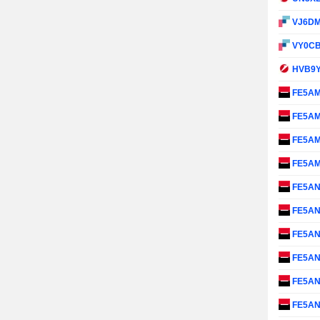
VJ6D
VY0C
HVB9
FE5A
FE5A
FE5A
FE5A
FE5A
FE5A
FE5A
FE5A
FE5A
FE5A