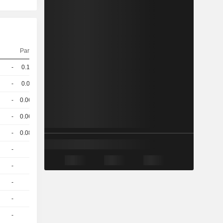
Parität
Kurs
-
0.15
91,54
USD
-
0.07
95.02 / 95.16
-
0.068
94.66 / 94.8
-
0.068
95.18 / 95.32
-
0.081
88.91 / 89.47
-
1
60.54 / 60.56
-
1
58.9 / 58.92
-
1
59.64 / 59.66
-
1
60.18 / 60.2
-
1
61,34
EUR