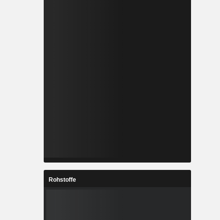
Rohstoffe