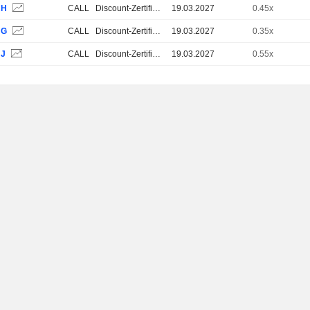
NH
CALL
Discount-Zertifikate
19.03.2027
0.45x
NG
CALL
Discount-Zertifikate
19.03.2027
0.35x
NJ
CALL
Discount-Zertifikate
19.03.2027
0.55x