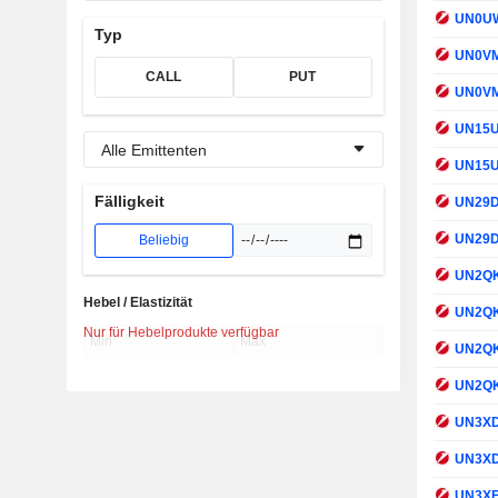
UN0U
Typ
UN0V
CALL
PUT
UN0V
UN15
Alle Emittenten
UN15
Fälligkeit
UN29
UN29
Beliebig
UN2Q
Hebel / Elastizität
UN2Q
Nur für Hebelprodukte verfügbar
UN2Q
UN2Q
UN3X
UN3X
UN3X