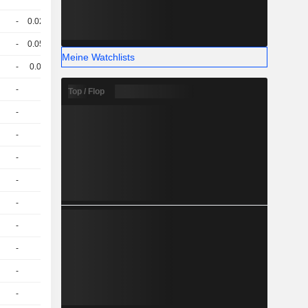
-
0.023
1074.02 / 1088.02
-
0.054
96.82 / 97.82
Meine Watchlists
-
0.06
96.14 / 98.08
-
1
53,64
EUR
Top / Flop
-
1
57,71
EUR
-
1
61,13
EUR
-
1
64,02
EUR
-
1
66,18
EUR
-
1
67,77
EUR
-
1
68,83
EUR
-
1
69,57
EUR
-
1
52,28
EUR
-
1
55,99
EUR