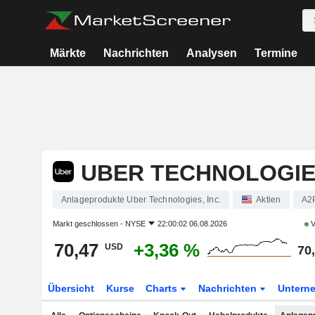
Märkte
Nachrichten
Analysen
Termine
UBER TECHNOLOGIES
Anlageprodukte Uber Technologies, Inc.
Aktien
A2
Markt geschlossen -
NYSE
22:00:02 06.08.2026
V
70,47
+3,36 %
USD
70
Übersicht
Kurse
Charts
Nachrichten
Untern