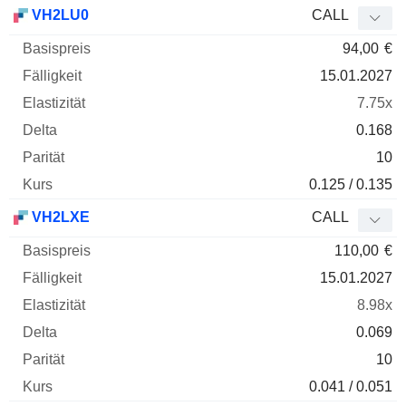
Basispreis
Fälligkeit
Elastizität
Delta
VH2LU0
CALL
WKN
Typ
Parität
94,00
€
15.01.2027
7.75x
0.168
10
0.125 / 0.135
VH2LXE
CALL
110,00
€
15.01.2027
8.98x
0.069
10
0.041 / 0.051