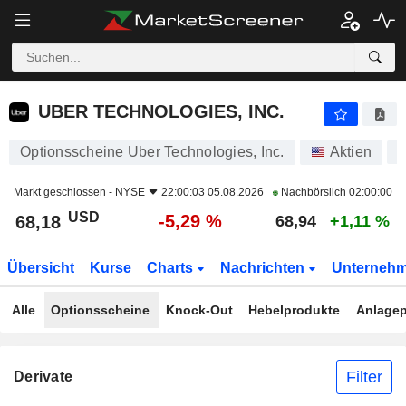
UBER TECHNOLOGIES, INC.
68,18
$
-5,29 %
UBER TECHNOLOGIES, INC.
Optionsscheine Uber Technologies, Inc.
Aktien
Markt geschlossen -
NYSE
22:00:03 05.08.2026
Nachbörslich
02:00:00
USD
-5,29 %
68,18
68,94
+1,11 %
Übersicht
Kurse
Charts
Nachrichten
Unterneh
Alle
Optionsscheine
Knock-Out
Hebelprodukte
Anlagep
Filter
Derivate