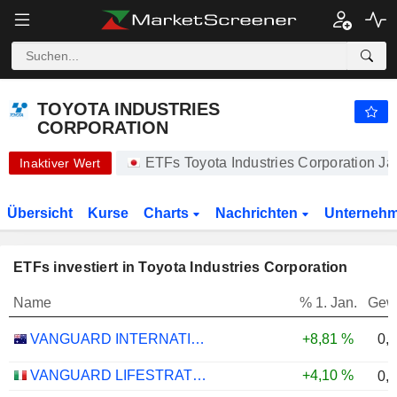
-.-
TOYOTA INDUSTRIES CORPORATION
20.450,00
¥
-
%
TOYOTA INDUSTRIES
CORPORATION
ETFs Toyota Industries Corporation 
Inaktiver Wert
Übersicht
Kurse
Charts
Nachrichten
Unterneh
ETFs investiert in Toyota Industries Corporation
Name
% 1. Jan.
Gew
0,
VANGUARD INTERNATIONAL EQUITY INDEX FUNDS - VANGUARD FTSE ALL-WORLD EX-US ETF
+8,81 %
VANGUARD LIFESTRATEGY 40% EQUITY UCITS ETF - DISTRIBUTING - EUR
+4,10 %
0,