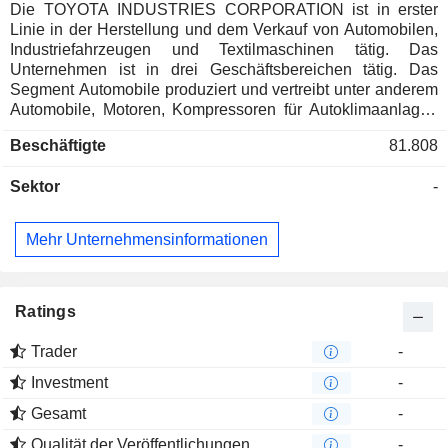
Die TOYOTA INDUSTRIES CORPORATION ist in erster
Linie in der Herstellung und dem Verkauf von Automobilen,
Industriefahrzeugen und Textilmaschinen tätig. Das
Unternehmen ist in drei Geschäftsbereichen tätig. Das
Segment Automobile produziert und vertreibt unter anderem
Automobile, Motoren, Kompressoren für Autoklimaanlagen
und elektronische Geräte. Das Segment Industriefahrzeuge
Beschäftigte
81.808
bietet Gabelstapler, Lagerausrüstungen, automatische
Lager, Fahrzeuge für den Hochbetrieb, Logistiklösungen
Sektor
-
und Absatzfinanzierung an. Das Segment Textilmaschinen
bietet Web- und Spinnmaschinen sowie Geräte zur
Messung der Garnqualität und zur Sortierung von
Mehr Unternehmensinformationen
Baumwolle an.
Ratings
Trader
-
Investment
-
Gesamt
-
Qualität der Veröffentlichungen
-