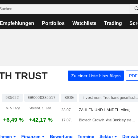
Empfehlungen
Portfolios
Watchlists
Trading
Scr
TH TRUST
Zu einer Liste hinzufügen
PDF-
935622
GB0000385517
BIOG
Investment-Treuhandgesellscha
% 5 Tage
Veränd. 1. Jan.
28.07.
ZAHLEN UND HANDEL: Allergy Therapeutics ernennt nächsten Executive Chair
+6,49 %
+42,17 %
17.07.
Biotech Growth: AtaiBeckley steht vor Übernahme durch Eli Lilly
ehmen
Finanzen
Bewertung
Termine
Sektor
Deriva