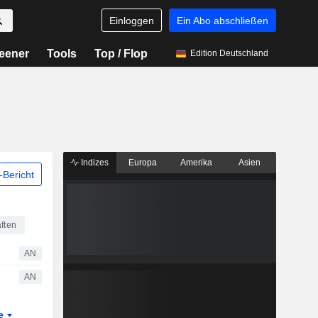
Einloggen
Ein Abo abschließen
eener
Tools
Top / Flop
Edition Deutschland
Indizes
Europa
Amerika
Asien
Bericht
ften
AN
AN
te