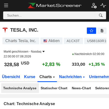
TESLA, INC.
328,58
$
+2,83 %
TESLA, INC.
Charts Tesla, Inc.
Aktien
A1CX3T
US88160R10
Markt geschlossen -
Nasdaq
Nachbörslich
02:00:00
22:00:00 07.08.2026
USD
+2,83 %
328,58
333,00
+1,35 %
Übersicht
Kurse
Charts
Nachrichten
Unterneh
Technische Analyse
Statischer Chart
News-Chart
Sektore
Chart: Technische Analyse