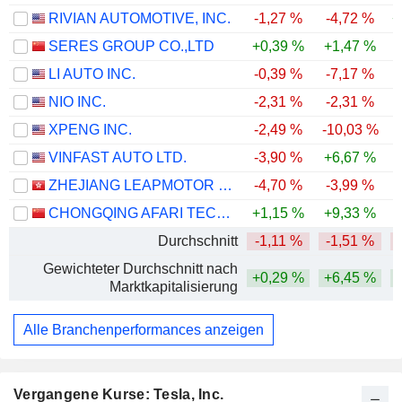
RIVIAN AUTOMOTIVE, INC.
-1,27 %
-4,72 %
+
SERES GROUP CO.,LTD
+0,39 %
+1,47 %
-
LI AUTO INC.
-0,39 %
-7,17 %
-
NIO INC.
-2,31 %
-2,31 %
XPENG INC.
-2,49 %
-10,03 %
-
VINFAST AUTO LTD.
-3,90 %
+6,67 %
-
ZHEJIANG LEAPMOTOR TECHNOLOGY CO., LTD.
-4,70 %
-3,99 %
-
CHONGQING AFARI TECHNOLOGY CO., LTD.
+1,15 %
+9,33 %
Durchschnitt
-1,11 %
-1,51 %
-
Gewichteter Durchschnitt nach
+0,29 %
+6,45 %
Marktkapitalisierung
Alle Branchenperformances anzeigen
Vergangene Kurse: Tesla, Inc.