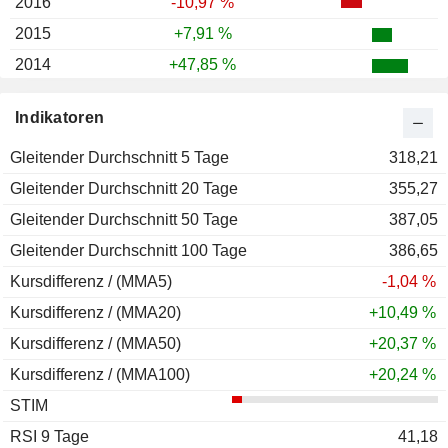
2016
-10,97 %
2015
+7,91 %
2014
+47,85 %
2013
+344,14 %
Indikatoren
2012
+18,59 %
Gleitender Durchschnitt 5 Tage
2011
+7,25 %
318,21
Gleitender Durchschnitt 20 Tage
2010
+11,47 %
355,27
Gleitender Durchschnitt 50 Tage
387,05
Gleitender Durchschnitt 100 Tage
386,65
Kursdifferenz / (MMA5)
-1,04 %
Kursdifferenz / (MMA20)
+10,49 %
Kursdifferenz / (MMA50)
+20,37 %
Kursdifferenz / (MMA100)
+20,24 %
STIM
RSI 9 Tage
41,18