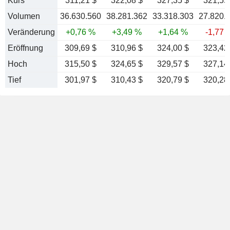
Kurs
311,21 $
322,08 $
327,35 $
321,55
Volumen
36.630.560
38.281.362
33.318.303
27.820.
Veränderung
+0,76 %
+3,49 %
+1,64 %
-1,77 
Eröffnung
309,69 $
310,96 $
324,00 $
323,42
Hoch
315,50 $
324,65 $
329,57 $
327,14
Tief
301,97 $
310,43 $
320,79 $
320,28