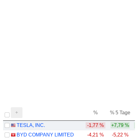
%
% 5 Tage
%
TESLA, INC.
-1,77 %
+7,79 %
BYD COMPANY LIMITED
-4,21 %
-5,22 %
-