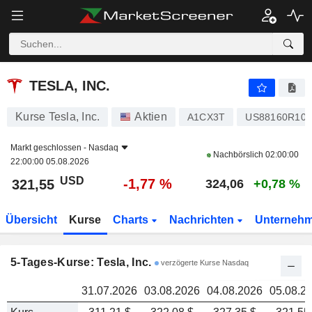
TESLA, INC.
321,55
TESLA, INC.
Kurse Tesla, Inc.
Aktien
A1CX3T
US88160R101
Markt geschlossen -
Nasdaq
Nachbörslich
02:00:00
22:00:00 05.08.2026
USD
-1,77 %
321,55
324,06
+0,78 %
Übersicht
Kurse
Charts
Nachrichten
Unterneh
5-Tages-Kurse: Tesla, Inc.
verzögerte Kurse Nasdaq
31.07.2026
03.08.2026
04.08.2026
05.08.2