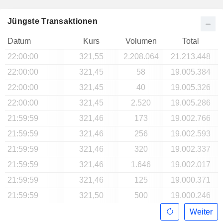
Jüngste Transaktionen
Datum
Kurs
Volumen
Total
22:00:00
321,55
2.208.064
21.213.448
22:00:00
321,45
58
19.005.384
22:00:00
321,45
40
19.005.326
22:00:00
321,45
2.520
19.005.286
21:59:59
321,46
173
19.002.766
21:59:59
321,46
256
19.002.593
21:59:59
321,46
320
19.002.337
21:59:59
321,46
1.646
19.002.017
21:59:59
321,46
125
19.000.371
21:59:59
321,50
500
19.000.246
Weiter