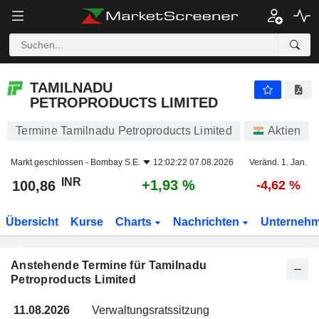
TAMILNADU PETROPRODUCTS LIMITED
100,86
₹
+1,93 %
TAMILNADU
PETROPRODUCTS LIMITED
Termine Tamilnadu Petroproducts Limited
Aktien
Markt geschlossen -
Bombay S.E.
12:02:22 07.08.2026
Veränd. 1. Jan.
INR
+1,93 %
100,86
-4,62 %
Übersicht
Kurse
Charts
Nachrichten
Unterneh
Anstehende Termine für Tamilnadu
Petroproducts Limited
11.08.2026
Verwaltungsratssitzung