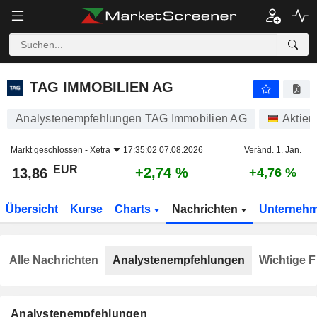
TAG IMMOBILIEN AG
13,86
€
+2,74 %
TAG IMMOBILIEN AG
Analystenempfehlungen TAG Immobilien AG
Aktien
Markt geschlossen -
Xetra
17:35:02 07.08.2026
Veränd. 1. Jan.
EUR
+2,74 %
13,86
+4,76 %
Übersicht
Kurse
Charts
Nachrichten
Unterneh
Alle Nachrichten
Analystenempfehlungen
Wichtige F
Analystenempfehlungen