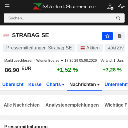
STRABAG SE
86,90
€
+1,52 %
STRABAG SE
Pressemitteilungen Strabag SE
Aktien
A0M23V
Markt geschlossen -
Wiener Boerse
17:35:29 05.08.2026
Veränd. 1. Jan.
EUR
+1,52 %
86,90
+7,28 %
Übersicht
Kurse
Charts
Nachrichten
Unterneh
Alle Nachrichten
Analystenempfehlungen
Wichtige F
Pressemitteilungen