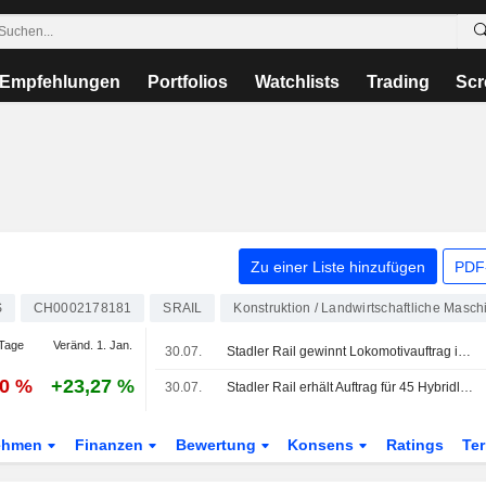
Empfehlungen
Portfolios
Watchlists
Trading
Scr
Zu einer Liste hinzufügen
PDF-
S
CH0002178181
SRAIL
Konstruktion / Landwirtschaftliche Masc
Tage
Veränd. 1. Jan.
30.07.
Stadler Rail gewinnt Lokomotivauftrag in Kanada
40 %
+23,27 %
30.07.
Stadler Rail erhält Auftrag für 45 Hybridlokomotiven in Kanada
ehmen
Finanzen
Bewertung
Konsens
Ratings
Te