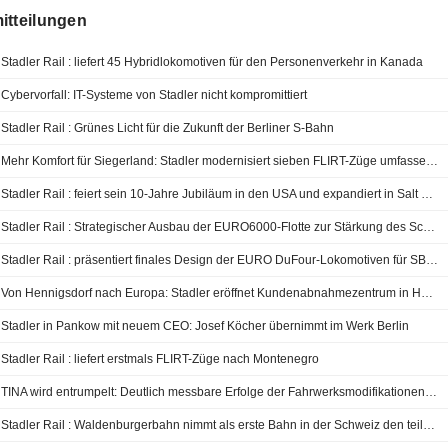
itteilungen
Stadler Rail : liefert 45 Hybridlokomotiven für den Personenverkehr in Kanada
Cybervorfall: IT-Systeme von Stadler nicht kompromittiert
Stadler Rail : Grünes Licht für die Zukunft der Berliner S-Bahn
Mehr Komfort für Siegerland: Stadler modernisiert sieben FLIRT-Züge umfassend
Stadler Rail : feiert sein 10-Jahre Jubiläum in den USA und expandiert in Salt Lake City
Stadler Rail : Strategischer Ausbau der EURO6000-Flotte zur Stärkung des Schienengüterverkehrs in Spanien und im Mittelmeerkorridor
Stadler Rail : präsentiert finales Design der EURO DuFour-Lokomotiven für SBB Cargo Schweiz
Von Hennigsdorf nach Europa: Stadler eröffnet Kundenabnahmezentrum in Hennigsdorf
Stadler in Pankow mit neuem CEO: Josef Köcher übernimmt im Werk Berlin
Stadler Rail : liefert erstmals FLIRT-Züge nach Montenegro
TINA wird entrumpelt: Deutlich messbare Erfolge der Fahrwerksmodifikationen in Darmstadt
Stadler Rail : Waldenburgerbahn nimmt als erste Bahn in der Schweiz den teilautomatisierten Betrieb auf