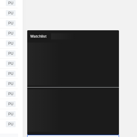
PU
PU
PU
PU
Watchlist
PU
PU
PU
PU
PU
PU
PU
PU
PU