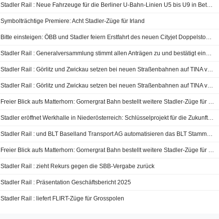
Stadler Rail : Neue Fahrzeuge für die Berliner U-Bahn-Linien U5 bis U9 in Betrieb
Symbolträchtige Premiere: Acht Stadler-Züge für Irland
Bitte einsteigen: ÖBB und Stadler feiern Erstfahrt des neuen Cityjet Doppelstock-Zuges
Stadler Rail : Generalversammlung stimmt allen Anträgen zu und bestätigt eine Dividende von 0.50 Franken pro Namenaktie
Stadler Rail : Görlitz und Zwickau setzen bei neuen Straßenbahnen auf TINA von Stadler
Stadler Rail : Görlitz und Zwickau setzen bei neuen Straßenbahnen auf TINA von Stadler
Freier Blick aufs Matterhorn: Gornergrat Bahn bestellt weitere Stadler-Züge für spektakuläre Alpenstrecke
Stadler eröffnet Werkhalle in Niederösterreich: Schlüsselprojekt für die Zukunft der Bahnindustrie in Österreich
Stadler Rail : und BLT Baselland Transport AG automatisieren das BLT Stammnetz und setzen ein starkes Zeichen für die Zukunft des öffentlichen Personennahverkehrs
Freier Blick aufs Matterhorn: Gornergrat Bahn bestellt weitere Stadler-Züge für spektakuläre Alpenstrecke
Stadler Rail : zieht Rekurs gegen die SBB-Vergabe zurück
Stadler Rail : Präsentation Geschäftsbericht 2025
Stadler Rail : liefert FLIRT-Züge für Grosspolen