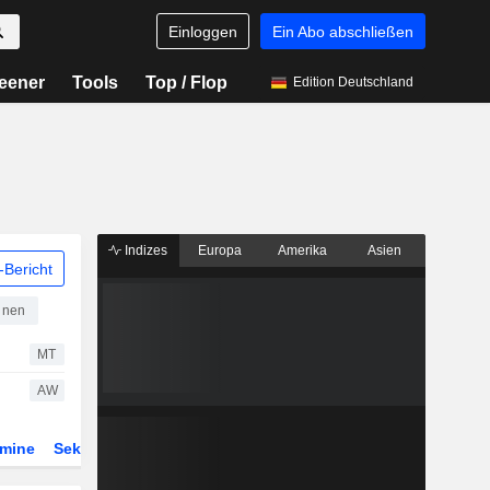
Einloggen
Ein Abo abschließen
eener
Tools
Top / Flop
Edition Deutschland
Indizes
Europa
Amerika
Asien
Bericht
hinen
MT
AW
rmine
Sektor
Derivate
ETFs