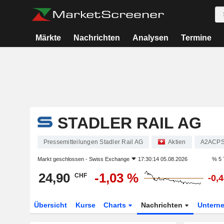
Märkte
Nachrichten
Analysen
Termine
STADLER RAIL AG
Pressemitteilungen Stadler Rail AG
Aktien
A2ACP
Markt geschlossen -
Swiss Exchange
17:30:14 05.08.2026
% 5 
24,90
-1,03 %
CHF
-0,
Übersicht
Kurse
Charts
Nachrichten
Untern