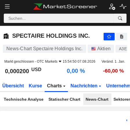
SPECTAIRE HOLDINGS INC.
0,000200
$
0,00 %
SPECTAIRE HOLDINGS INC.
News-Chart Spectaire Holdings Inc.
Aktien
A3EX
Markt geschlossen -
OTC Markets
15:54:50 07.08.2026
Veränd. 1. Jan.
USD
0,00 %
0,000200
-60,00 %
Übersicht
Kurse
Charts
Nachrichten
Unterneh
Technische Analyse
Statischer Chart
News-Chart
Sektore