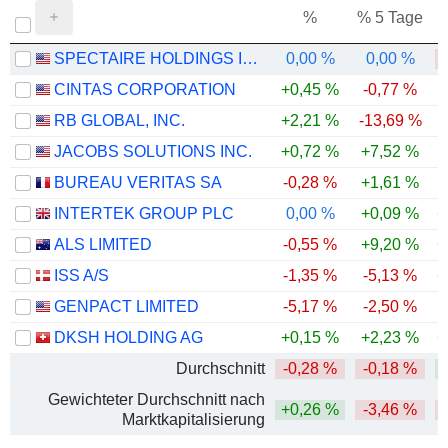
%
% 5 Tage
%
SPECTAIRE HOLDINGS INC.
0,00 %
0,00 %
-
CINTAS CORPORATION
+0,45 %
-0,77 %
RB GLOBAL, INC.
+2,21 %
-13,69 %
-
JACOBS SOLUTIONS INC.
+0,72 %
+7,52 %
BUREAU VERITAS SA
-0,28 %
+1,61 %
INTERTEK GROUP PLC
0,00 %
+0,09 %
+
ALS LIMITED
-0,55 %
+9,20 %
+
ISS A/S
-1,35 %
-5,13 %
+
GENPACT LIMITED
-5,17 %
-2,50 %
-
DKSH HOLDING AG
+0,15 %
+2,23 %
+
Durchschnitt
-0,28 %
-0,18 %
Gewichteter Durchschnitt nach
+0,26 %
-3,46 %
Marktkapitalisierung