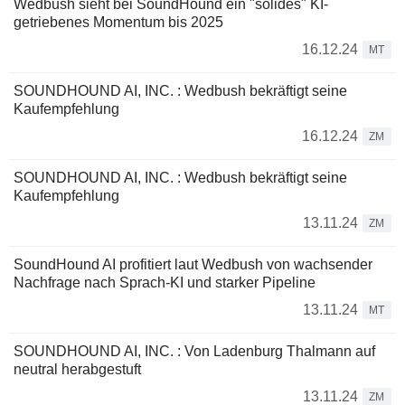
Wedbush sieht bei SoundHound ein "solides" KI-
getriebenes Momentum bis 2025
16.12.24
MT
SOUNDHOUND AI, INC. : Wedbush bekräftigt seine
Kaufempfehlung
16.12.24
ZM
SOUNDHOUND AI, INC. : Wedbush bekräftigt seine
Kaufempfehlung
13.11.24
ZM
SoundHound AI profitiert laut Wedbush von wachsender
Nachfrage nach Sprach-KI und starker Pipeline
13.11.24
MT
SOUNDHOUND AI, INC. : Von Ladenburg Thalmann auf
neutral herabgestuft
13.11.24
ZM