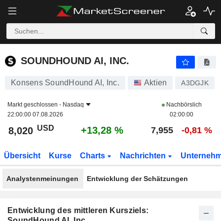
SOUNDHOUND AI, INC.
8,020
$
+13,28 %
SOUNDHOUND AI, INC.
Konsens SoundHound AI, Inc.
Aktien
A3DGJK
Markt geschlossen -
Nasdaq
Nachbörslich
22:00:00 07.08.2026
02:00:00
USD
+13,28 %
8,020
7,955
-0,81 %
Übersicht
Kurse
Charts
Nachrichten
Unterneh
Analystenmeinungen
Entwicklung der Schätzungen
Entwicklung des mittleren Kursziels:
SoundHound AI, Inc.