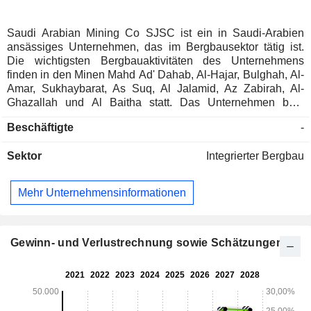
Saudi Arabian Mining Co SJSC ist ein in Saudi-Arabien
ansässiges Unternehmen, das im Bergbausektor tätig ist.
Die wichtigsten Bergbauaktivitäten des Unternehmens
finden in den Minen Mahd Ad' Dahab, Al-Hajar, Bulghah, Al-
Amar, Sukhaybarat, As Suq, Al Jalamid, Az Zabirah, Al-
Ghazallah und Al Baitha statt. Das Unternehmen baut
hauptsächlich Gold, Phosphatgestein, Bauxit,
Beschäftigte
-
geringwertiges Bauxit, Kaolin und Magnesit ab. Das
Unternehmen ist in den folgenden Geschäftsbereichen tätig:
Sektor
Integrierter Bergbau
Strategische Geschäftseinheit Phosphat, Strategische
Geschäftseinheit Aluminium, Strategische Geschäftseinheit
Edel- und Basismetalle und Corporate. Die
Mehr Unternehmensinformationen
Tochtergesellschaften des Unternehmens sind: Maaden
Bauxite and Alumina Co LLC, Maaden Gold and Base
Metals Co LLC und Maaden Phosphate Co, unter anderem.
Gewinn- und Verlustrechnung sowie Schätzungen