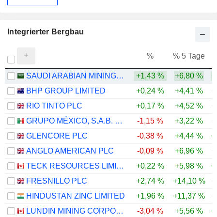
Integrierter Bergbau
%
% 5 Tage
%
SAUDI ARABIAN MINING COMPANY (MAADEN)
+1,43 %
+6,80 %
+
BHP GROUP LIMITED
+0,24 %
+4,41 %
+
RIO TINTO PLC
+0,17 %
+4,52 %
+
GRUPO MÉXICO, S.A.B. DE C.V.
-1,15 %
+3,22 %
+
GLENCORE PLC
-0,38 %
+4,44 %
+
ANGLO AMERICAN PLC
-0,09 %
+6,96 %
+
TECK RESOURCES LIMITED
+0,22 %
+5,98 %
+
FRESNILLO PLC
+2,74 %
+14,10 %
+
HINDUSTAN ZINC LIMITED
+1,96 %
+11,37 %
+
LUNDIN MINING CORPORATION
-3,04 %
+5,56 %
+