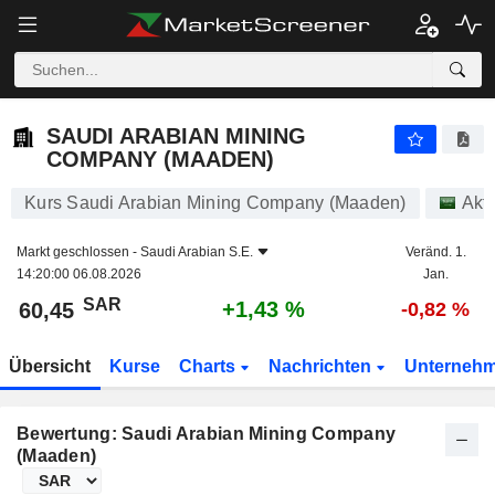
SAUDI ARABIAN MINING COMPANY (MAADEN)
60,45
﷼
+1,43 %
SAUDI ARABIAN MINING
COMPANY (MAADEN)
Kurs Saudi Arabian Mining Company (Maaden)
Akt
Markt geschlossen -
Saudi Arabian S.E.
Veränd. 1.
14:20:00 06.08.2026
Jan.
SAR
+1,43 %
60,45
-0,82 %
Übersicht
Kurse
Charts
Nachrichten
Unterneh
Bewertung: Saudi Arabian Mining Company
(Maaden)