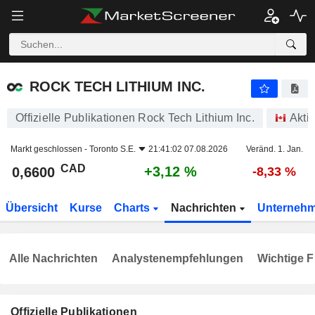
ROCK TECH LITHIUM INC.
0,6600
$
+3,12 %
ROCK TECH LITHIUM INC.
Offizielle Publikationen Rock Tech Lithium Inc.
Akti
Markt geschlossen -
Toronto S.E.
21:41:02 07.08.2026
Veränd. 1. Jan.
CAD
+3,12 %
0,6600
-8,33 %
Übersicht
Kurse
Charts
Nachrichten
Unterneh
Alle Nachrichten
Analystenempfehlungen
Wichtige F
Offizielle Publikationen