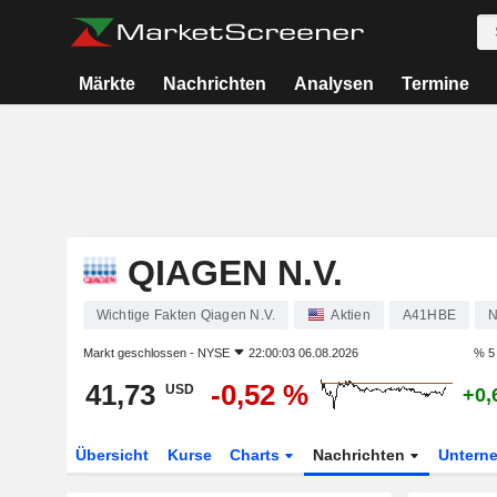
Märkte
Nachrichten
Analysen
Termine
QIAGEN N.V.
Wichtige Fakten Qiagen N.V.
Aktien
A41HBE
N
Markt geschlossen -
NYSE
22:00:03 06.08.2026
% 5
41,73
-0,52 %
USD
+0,
Übersicht
Kurse
Charts
Nachrichten
Untern