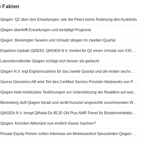
e Fakten
Qiagen: Q2 über den Erwartungen; wie die Peers keine Änderung des Ausblicks
Qiagen übertrifft Erwartungen und bestätigt Prognose
Qiagen: Bereinigter Gewinn und Umsatz steigen im zweiten Quartal
Ergebnis-Update (QGEN): QIAGEN N.V. meldet für Q2 einen Umsatz von 535,0 Mio. USD, gegenüber einer FactSet-Schätzung von 527,5 Mio. USD
Labordienstleister Qiagen schlägt sich besser als gedacht
Qiagen N.V. legt Ergebniszahlen für das zweite Quartal und die ersten sechs Monate bis zum 30. Juni 2026 vor
Xpress Genomics AB wird Teil des Certified Service Provider-Netzwerks von Parse Biosciences, Inc.
Qiagen hebt molekulare Testlösungen zur Unterstützung der Reaktion auf wachsenden Cyclospora-Ausbruch in den USA hervor
Berenberg stuft Qiagen herab und senkt Kursziel angesichts zunehmenden Wettbewerbs und Wachstumssorgen
QIAGEN N.V. bringt QIAstat-Dx BCID GN Plus AMR Panel für Blutstrominfektions-Tests in Europa auf den Markt
Qiagen: Könnten Aktionäre nun endlich Kasse machen?
Private-Equity-Firmen sollen Interesse am Molekulartest-Spezialisten Qiagen haben