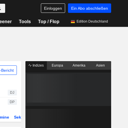
Einloggen
Ein Abo abschließen
eener
Tools
Top / Flop
Edition Deutschland
Indizes
Europa
Amerika
Asien
Bericht
DJ
DP
rmine
Sektor
Derivate
ETFs