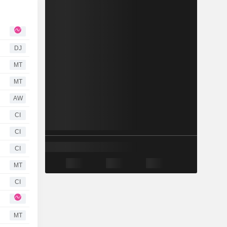
DJ
MT
MT
AW
CI
CI
CI
MT
CI
MT