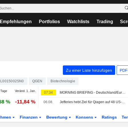
Empfehlungen
Portfolios
Watchlists
Trading
Scr
Zu einer Liste hinzufügen
PDF-
L0015002SN0
QGEN
Biotechnologie
 Tage
Veränd. 1. Jan.
07:34
MORNING BRIEFING - Deutschland/Europa
68 %
-11,84 %
06.08.
Jefferies hebt Ziel für Qiagen auf 48 US-Dollar - 'Buy'
ehmen
Finanzen
Bewertung
Konsens
Ratings
Te