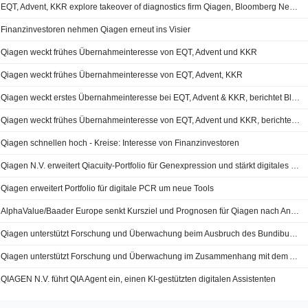
EQT, Advent, KKR explore takeover of diagnostics firm Qiagen, Bloomberg News reports
Finanzinvestoren nehmen Qiagen erneut ins Visier
Qiagen weckt frühes Übernahmeinteresse von EQT, Advent und KKR
Qiagen weckt frühes Übernahmeinteresse von EQT, Advent, KKR
Qiagen weckt erstes Übernahmeinteresse bei EQT, Advent & KKR, berichtet Bloomberg News
Qiagen weckt frühes Übernahmeinteresse von EQT, Advent und KKR, berichtet Bloomberg
Qiagen schnellen hoch - Kreise: Interesse von Finanzinvestoren
Qiagen N.V. erweitert Qiacuity-Portfolio für Genexpression und stärkt digitales PCR-Ökosystem
Qiagen erweitert Portfolio für digitale PCR um neue Tools
AlphaValue/Baader Europe senkt Kursziel und Prognosen für Qiagen nach Anpassung der Mittelfristziele
Qiagen unterstützt Forschung und Überwachung beim Ausbruch des Bundibugyo-Ebolavirus
Qiagen unterstützt Forschung und Überwachung im Zusammenhang mit dem Ausbruch des Bundibugyo-Ebolavirus
QIAGEN N.V. führt QIA Agent ein, einen KI-gestützten digitalen Assistenten