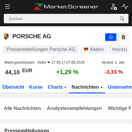
PORSCHE AG
44,10
€
+1,29 %
PORSCHE AG
Pressemitteilungen Porsche AG
Aktien
PAG911
Markt geschlossen -
Xetra
17:35:17 07.08.2026
Veränd. 1. Jan.
EUR
+1,29 %
44,10
-3,33 %
Übersicht
Kurse
Charts
Nachrichten
Unterneh
Alle Nachrichten
Analystenempfehlungen
Wichtige F
Pressemitteilungen