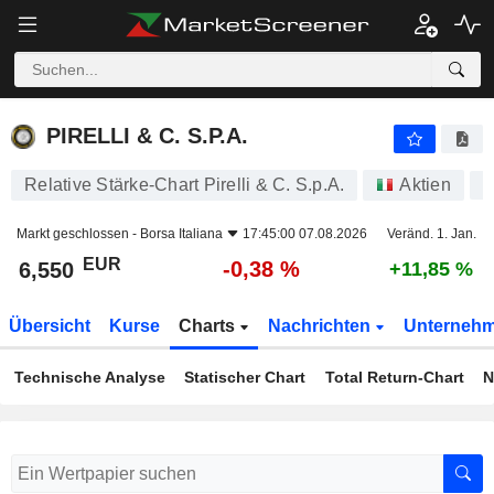
PIRELLI & C. S.P.A.
6,550
€
-0,38 %
PIRELLI & C. S.P.A.
Relative Stärke-Chart Pirelli & C. S.p.A.
Aktien
A
Markt geschlossen -
Borsa Italiana
17:45:00 07.08.2026
Veränd. 1. Jan.
EUR
-0,38 %
6,550
+11,85 %
Übersicht
Kurse
Charts
Nachrichten
Unterneh
Technische Analyse
Statischer Chart
Total Return-Chart
N