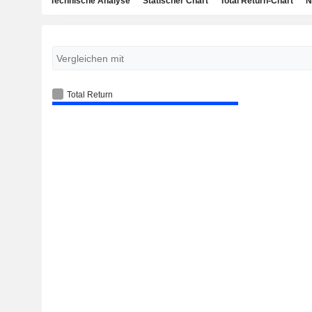
Technische Analyse
Statischer Chart
Total Return-Chart
N
Total Return