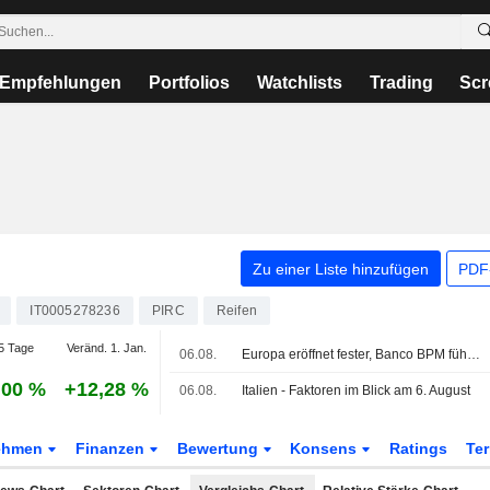
Empfehlungen
Portfolios
Watchlists
Trading
Scr
Zu einer Liste hinzufügen
PDF-
IT0005278236
PIRC
Reifen
5 Tage
Veränd. 1. Jan.
06.08.
Europa eröffnet fester, Banco BPM führt in Mailand
,00 %
+12,28 %
06.08.
Italien - Faktoren im Blick am 6. August
ehmen
Finanzen
Bewertung
Konsens
Ratings
Te