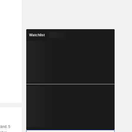
Watchlist
änd. 5
Kap.
KF
MF
LF