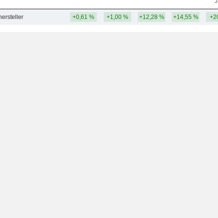
J
ersteller
+0,61 %
+1,00 %
+12,28 %
+14,55 %
+2