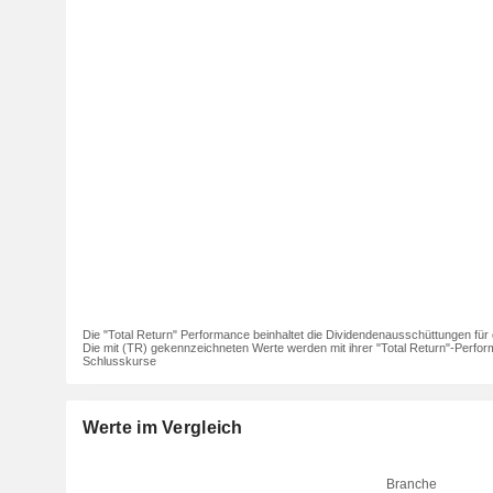
Die "Total Return" Performance beinhaltet die Dividendenausschüttungen für 
Die mit (TR) gekennzeichneten Werte werden mit ihrer "Total Return"-Perfor
Schlusskurse
Werte im Vergleich
Branche