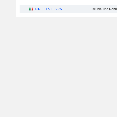
PIRELLI & C. S.P.A.
Reifen- und Rohrh