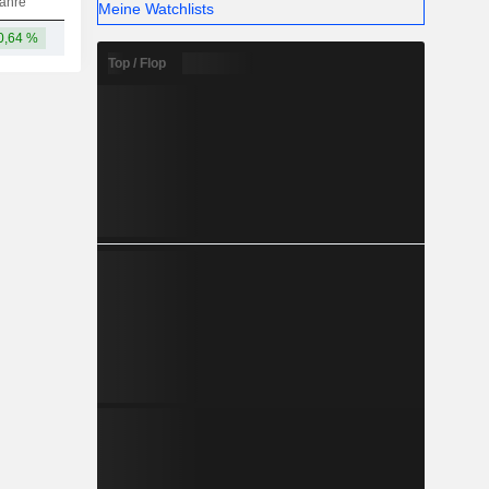
ahre
Meine Watchlists
0,64 %
8,19 Mrd.
Top / Flop