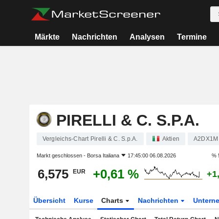
Märkte
Nachrichten
Analysen
Termine
PIRELLI & C. S.P.A.
Vergleichs-Chart Pirelli & C. S.p.A.
Aktien
A2DX1M
Markt geschlossen -
Borsa Italiana
17:45:00 06.08.2026
% 
6,575
+0,61 %
EUR
+1
Übersicht
Kurse
Charts
Nachrichten
Untern