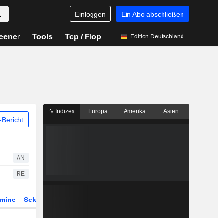
Einloggen
Ein Abo abschließen
eener
Tools
Top / Flop
Edition Deutschland
Indizes
Europa
Amerika
Asien
Bericht
AN
RE
rmine
Sektor
Derivate
ETFs