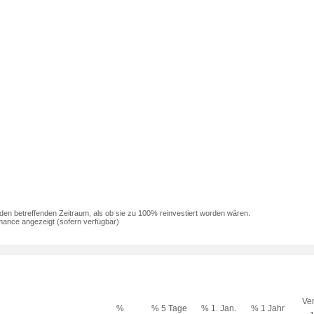
den betreffenden Zeitraum, als ob sie zu 100% reinvestiert worden wären.
mance angezeigt (sofern verfügbar)
Ver
%
% 5 Tage
% 1. Jan.
% 1 Jahr