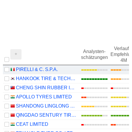
Verlauf d
Analysten-
Empfehlu
schätzungen
4M
PIRELLI & C. S.P.A.
HANKOOK TIRE & TECHNOLOGY CO., LTD.
CHENG SHIN RUBBER IND. CO., LTD.
APOLLO TYRES LIMITED
SHANDONG LINGLONG TYRE CO.,LTD.
QINGDAO SENTURY TIRE CO., LTD.
CEAT LIMITED