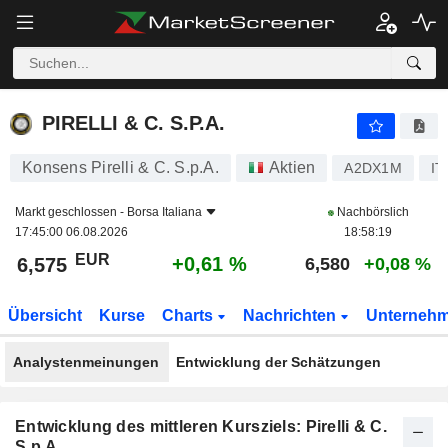
PIRELLI & C. S.P.A.
6,575
€
+0,61 %
PIRELLI & C. S.P.A.
Konsens Pirelli & C. S.p.A.
Aktien
A2DX1M
IT
Markt geschlossen -
Borsa Italiana
Nachbörslich
17:45:00 06.08.2026
18:58:19
EUR
+0,61 %
6,575
6,580
+0,08 %
Übersicht
Kurse
Charts
Nachrichten
Unterneh
Analystenmeinungen
Entwicklung der Schätzungen
Entwicklung des mittleren Kursziels: Pirelli & C.
S.p.A.