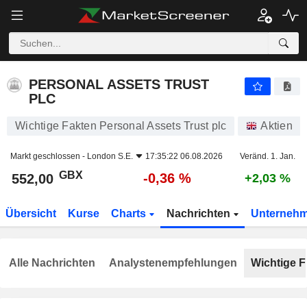
PERSONAL ASSETS TRUST PLC
552,00
p
-0,36 %
PERSONAL ASSETS TRUST
PLC
Wichtige Fakten Personal Assets Trust plc
Aktien
Markt geschlossen -
London S.E.
17:35:22 06.08.2026
Veränd. 1. Jan.
GBX
-0,36 %
552,00
+2,03 %
Übersicht
Kurse
Charts
Nachrichten
Unterneh
Alle Nachrichten
Analystenempfehlungen
Wichtige F