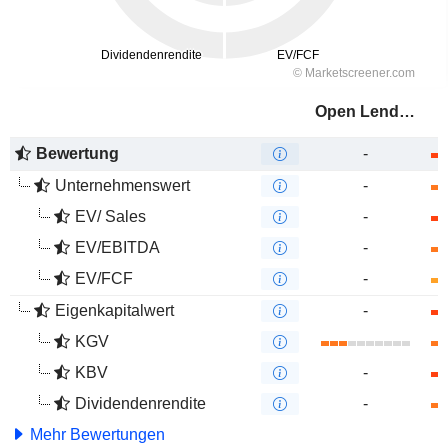
Open Lending Corporation
Bewertung
-
Unternehmenswert
-
EV/ Sales
-
EV/EBITDA
-
EV/FCF
-
Eigenkapitalwert
-
KGV
KBV
-
Dividendenrendite
-
Mehr Bewertungen