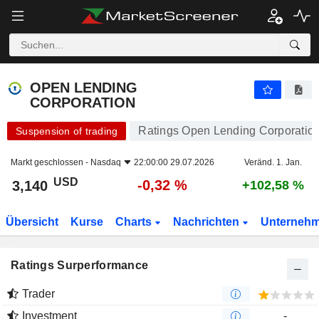
OPEN LENDING CORPORATION
3,140
$
-0,32 %
OPEN LENDING
CORPORATION
Ratings Open Lending Corporatio
Suspension of trading
Markt geschlossen -
Nasdaq
22:00:00 29.07.2026
Veränd. 1. Jan.
USD
-0,32 %
3,140
+102,58 %
Übersicht
Kurse
Charts
Nachrichten
Unterneh
Ratings Surperformance
Trader
Investment
-