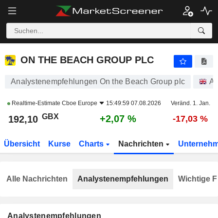
ON THE BEACH GROUP PLC
192,10
p
+2,07 %
ON THE BEACH GROUP PLC
Analystenempfehlungen On the Beach Group plc
Ak
Realtime-Estimate
Cboe Europe
15:49:59 07.08.2026
Veränd. 1. Jan.
GBX
+2,07 %
192,10
-17,03 %
Übersicht
Kurse
Charts
Nachrichten
Unterneh
Alle Nachrichten
Analystenempfehlungen
Wichtige F
Analystenempfehlungen