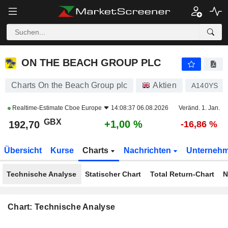
ON THE BEACH GROUP PLC
192,70
p
+1,00 %
ON THE BEACH GROUP PLC
Charts On the Beach Group plc
Aktien
A140YS
Realtime-Estimate
Cboe Europe
14:08:37 06.08.2026
Veränd. 1. Jan.
GBX
+1,00 %
192,70
-16,86 %
Übersicht
Kurse
Charts
Nachrichten
Unterneh
Technische Analyse
Statischer Chart
Total Return-Chart
N
Chart: Technische Analyse