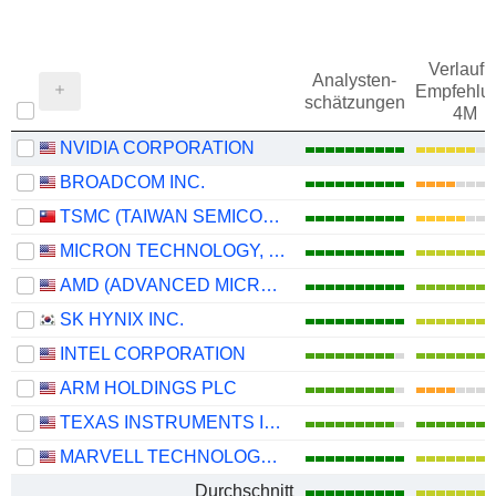
Verlauf d
Analysten-
Empfehlu
schätzungen
4M
NVIDIA CORPORATION
BROADCOM INC.
TSMC (TAIWAN SEMICONDUCTOR MANUFACTURING COMPANY)
MICRON TECHNOLOGY, INC.
AMD (ADVANCED MICRO DEVICES)
SK HYNIX INC.
INTEL CORPORATION
ARM HOLDINGS PLC
TEXAS INSTRUMENTS INCORPORATED
MARVELL TECHNOLOGY GROUP LTD
Durchschnitt