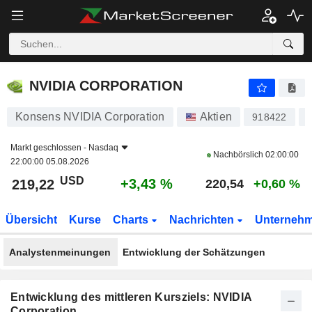
NVIDIA CORPORATION
219,22
$
+3,43 %
NVIDIA CORPORATION
Konsens NVIDIA Corporation
Aktien
918422
Markt geschlossen -
Nasdaq
Nachbörslich
02:00:00
22:00:00 05.08.2026
USD
+3,43 %
219,22
220,54
+0,60 %
Übersicht
Kurse
Charts
Nachrichten
Unterneh
Analystenmeinungen
Entwicklung der Schätzungen
Entwicklung des mittleren Kursziels: NVIDIA
Corporation