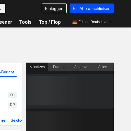
Einloggen
Ein Abo abschließen
eener
Tools
Top / Flop
Edition Deutschland
Indizes
Europa
Amerika
Asien
Bericht
DJ
DP
ine
Sektor
Derivate
ETFs