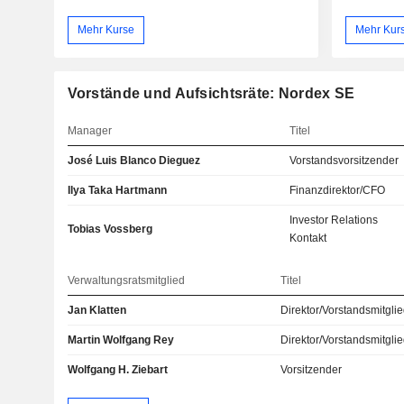
Mehr Kurse
Mehr Kur
Vorstände und Aufsichtsräte: Nordex SE
Manager
Titel
José Luis Blanco Dieguez
Vorstandsvorsitzender
Ilya Taka Hartmann
Finanzdirektor/CFO
Investor Relations
Tobias Vossberg
Kontakt
Verwaltungsratsmitglied
Titel
Jan Klatten
Direktor/Vorstandsmitgli
Martin Wolfgang Rey
Direktor/Vorstandsmitgli
Wolfgang H. Ziebart
Vorsitzender