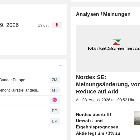
Analysen / Meinungen
29, 2026
29.07.
Nordex SE:
/Baader Europe
ZM
Meinungsänderung, vo
AlphaValue/Baader Europe hebt Nordex-Rating an und erhöht Kursziel angesichts anhaltend starker Auftragslage im ersten Halbjahr
MT
Reduce auf Add
Am 03. August 2026 um 09:52 Uhr
DP
Nordex übertrifft
Umsatz- und
DP
Ergebnisprognosen,
Aktie legt um +3% zu