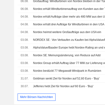
06.08.
Großauftrag: Windturbinen von Nordex bleiben in der Tür
06.08.
Nordex erhält Windturbinenauftrag von Kunden aus der 
04.08.
Nordex erhält Aufträge über mehr als 480 MW aus den 
04.08.
Nordex erhält drei Aufträge für Windturbinen in den USA
04.08.
Nordex heimst weitere Großaufträge aus den USA ein
03.08.
NORDEX SE : Von Verkaufen zu Kaufen bei AlphaValue
03.08.
03.08.
Nordex SE: Meinungsänderung, von Reduce auf Add
03.08.
03.08.
Nordex bestückt 77-Megawatt-Windpark in Rumänien
31.07.
Goldman senkt Ziel für Nordex auf 52,60 Euro - 'Buy'
30.07.
Jefferies hebt Ziel für Nordex auf 60 Euro - 'Buy'
Mehr Börsen-Nachrichten