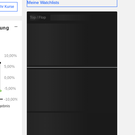
Meine Watchlists
hr Kurse
Top / Flop
nung