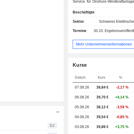
Service für Onshore-Windkraftanlag
Unternehmen bietet Windenergiea
Beschäftigte
die Nordex N149/4.0-4.5, N175/6.X, 
Zu den Dienstleistungen des Unt
Sektor
Schweres Elektrisch
gehören auch technische Dienstleis
Termine
30.10.
Ergebnisveröffentlichun
die Wartung und Fernüberwac
Windparks sowie Reparaturen und 
Verbesserungen für bestehende Anla
Mehr Unternehmensinformationen
Kurse
Datum
Kurs
%
07.08.26
38,84 €
-2,17 %
06.08.26
39,70 €
+4,14 %
05.08.26
38,12 €
-3,59 %
04.08.26
39,54 €
-0,85 %
DJ
03.08.26
39,88 €
+3,75 %