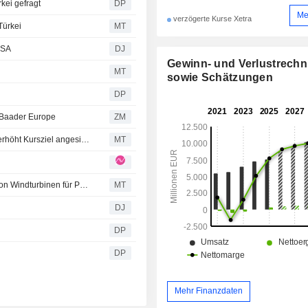
kei gefragt
DP
Me
verzögerte Kurse Xetra
Türkei
MT
USA
DJ
Gewinn- und Verlustrech
MT
sowie Schätzungen
DP
/Baader Europe
ZM
AlphaValue/Baader Europe hebt Nordex-Rating an und erhöht Kursziel angesichts anhaltend starker Auftragslage im ersten Halbjahr
MT
Nordex Group erhält Auftrag über 77 MW zur Lieferung von Windturbinen für Projekt in Rumänien
MT
DJ
DP
DP
Mehr Finanzdaten