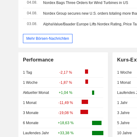
04.08.
Nordex Bags Three Orders for Wind Turbines in US
04.08.
Nordex Group secures new U.S. orders totaling more t
03.08.
Mehr Börsen-Nachrichten
Performance
Kurs-Ex
1 Tag
-2,17 %
1 Woche
1 Woche
-1,87 %
1 Monat
Aktueller Monat
+1,04 %
Laufendes 
1 Monat
-11,49 %
1 Jahr
3 Monate
-19,08 %
3 Jahre
6 Monate
+18,63 %
5 Jahre
Laufendes Jahr
+33,38 %
10 Jahre