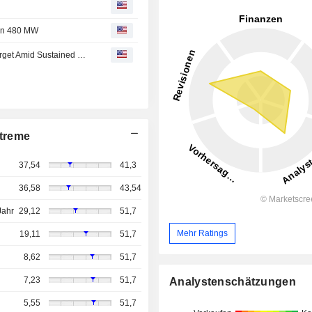
han 480 MW
AlphaValue/Baader Europe Lifts Nordex Rating, Price Target Amid Sustained Order Book Strength in H1
treme
37,54
41,3
36,58
43,54
Jahr
29,12
51,7
Mehr Ratings
19,11
51,7
8,62
51,7
7,23
51,7
Analystenschätzungen
5,55
51,7