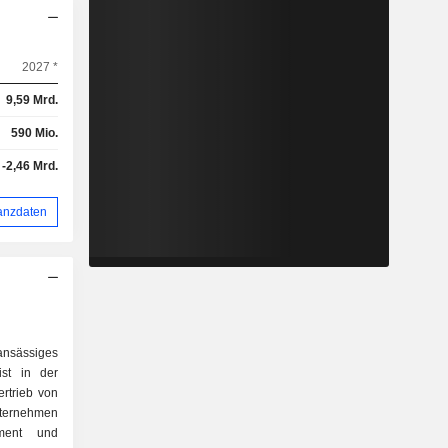
2027 *
9,59 Mrd.
590 Mio.
-2,46 Mrd.
anzdaten
ansässiges
st in der
rtrieb von
nternehmen
ement und