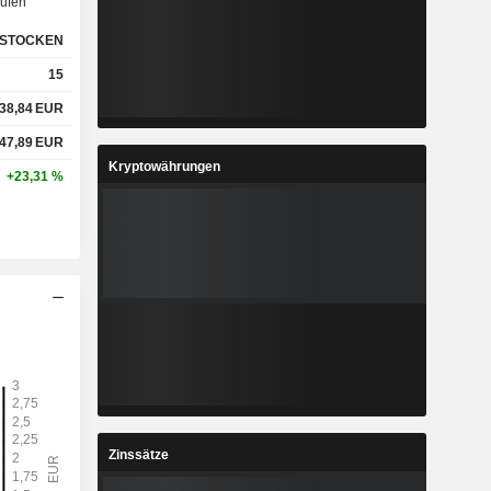
ufen
STOCKEN
15
38,84
EUR
47,89
EUR
Kryptowährungen
+23,31 %
Zinssätze