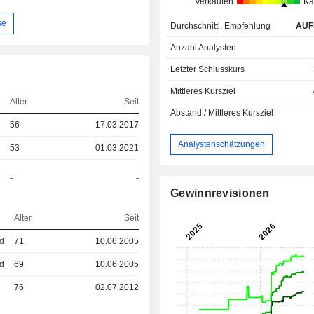
Verkaufen
Ka
se
Durchschnittl. Empfehlung
AUF
Anzahl Analysten
Letzter Schlusskurs
Mittleres Kursziel
Alter
Seit
Abstand / Mittleres Kursziel
56
17.03.2017
Analystenschätzungen
53
01.03.2021
-
-
Gewinnrevisionen
Alter
Seit
ed
71
10.06.2005
ed
69
10.06.2005
76
02.07.2012