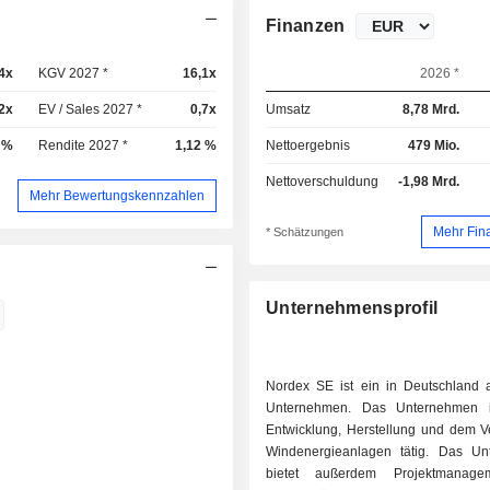
Finanzen
4x
KGV 2027 *
16,1x
2026 *
2x
EV / Sales 2027 *
0,7x
Umsatz
8,78 Mrd.
 %
Rendite 2027 *
1,12 %
Nettoergebnis
479 Mio.
Nettoverschuldung
-1,98 Mrd.
Mehr Bewertungskennzahlen
Mehr Fin
* Schätzungen
Unternehmensprofil
Nordex SE ist ein in Deutschland 
Unternehmen. Das Unternehmen i
Entwicklung, Herstellung und dem Ve
Windenergieanlagen tätig. Das U
bietet außerdem Projektmanag