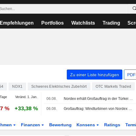
Empfehlungen
Portfolios
Watchlists
Trading
Scr
Zu einer Liste hinzufügen
PDF-
54
NDX1
Schweres Elektrisches Zubehört
OTC Markets Traded
Tage
Veränd. 1. Jan.
06.08.
Nordex erhält Großauftrag in der Türkei über 525 MW
87 %
+33,38 %
06.08.
Großauftrag: Windturbinen von Nordex bleiben in der Türkei gefragt
ehmen
Finanzen
Bewertung
Konsens
Ratings
Term