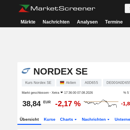
Märkte
Nachrichten
Analysen
Termine
NORDEX SE
Kurs Nordex SE
Aktien
A0D655
DE000A0D65
Markt geschlossen -
Xetra
17:36:00 07.08.2026
% 5 
38,84
-2,17 %
EUR
-1,
Übersicht
Kurse
Charts
Nachrichten
Untern