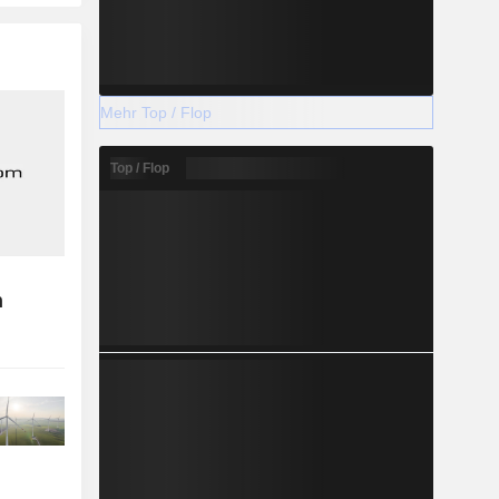
Mehr Top / Flop
Top / Flop
n