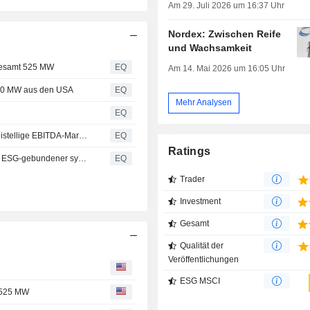
Am 29. Juli 2026 um 16:37 Uhr
Nordex: Zwischen Reife
und Wachsamkeit
sgesamt 525 MW
EQ
Am 14. Mai 2026 um 16:05 Uhr
480 MW aus den USA
EQ
Mehr Analysen
EQ
Nordex Group erreicht im zweiten Quartal 2026 eine zweistellige EBITDA-Marge, steigert den Auftragseingang deutlich und erzielt einen positiven Freien Cashflow
EQ
Ratings
Nordex Group stärkt finanzielle Flexibilität mit erweiterter ESG-gebundener syndizierter Multiwährungs-Garantiefazilität über 2,475 Mrd. EUR
EQ
Trader
Investment
Gesamt
Qualität der
Veröffentlichungen
ESG MSCI
g 525 MW