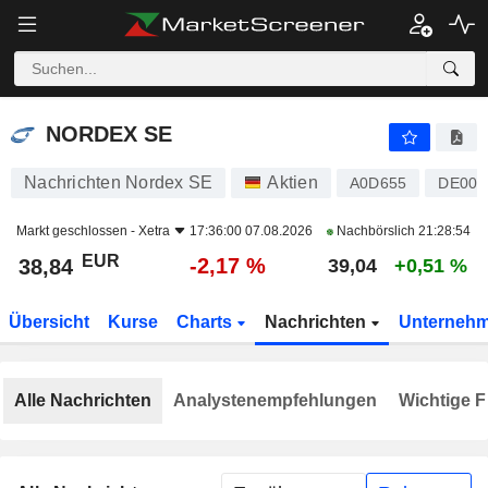
NORDEX SE
38,84
€
-2,17 %
NORDEX SE
Nachrichten Nordex SE
Aktien
A0D655
DE000
Markt geschlossen -
Xetra
17:36:00 07.08.2026
Nachbörslich
21:28:54
EUR
-2,17 %
38,84
39,04
+0,51 %
Übersicht
Kurse
Charts
Nachrichten
Unterneh
Alle Nachrichten
Analystenempfehlungen
Wichtige F