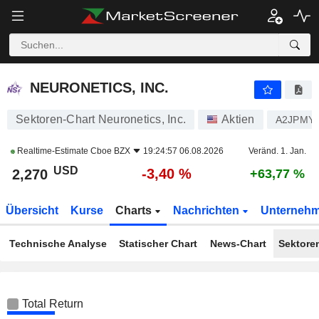
NEURONETICS, INC.
2,270
$
-3,40 %
NEURONETICS, INC.
Sektoren-Chart Neuronetics, Inc.
Aktien
A2JPMY
Realtime-Estimate
Cboe BZX
19:24:57 06.08.2026
Veränd. 1. Jan.
USD
-3,40 %
2,270
+63,77 %
Übersicht
Kurse
Charts
Nachrichten
Unterneh
Technische Analyse
Statischer Chart
News-Chart
Sektore
Total Return