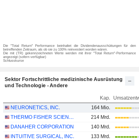
Die "Total Return" Performance beinhaltet die Dividendenausschüttungen für den
betreffenden Zeitraum, als ob sie zu 100% reinvestiert worden wären.
Die mit (TR) gekennzeichneten Werte werden mit ihrer "Total Return"-Performance
angezeigt (sofern verfügbar)
Schlusskurse
Sektor Fortschrittliche medizinische Ausrüstung
und Technologie - Andere
Kap.
Umsatzentw
NEURONETICS, INC.
164 Mio.
THERMO FISHER SCIENTIFIC, INC.
214 Mrd.
DANAHER CORPORATION
140 Mrd.
INTUITIVE SURGICAL, INC.
133 Mrd.