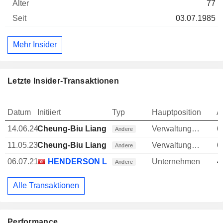
77
03.07.1985
Mehr Insider
Letzte Insider-Transaktionen
Datum
Initiiert
Typ
Hauptposition
A
14.06.24
Cheung-Biu Liang
Verwaltungsratsmitglied
6
Andere
11.05.23
Cheung-Biu Liang
Verwaltungsratsmitglied
6
Andere
06.07.21
HENDERSON LAND DEVELOPMENT CO. LTD
Unternehmen
4
Andere
Alle Transaktionen
Performance