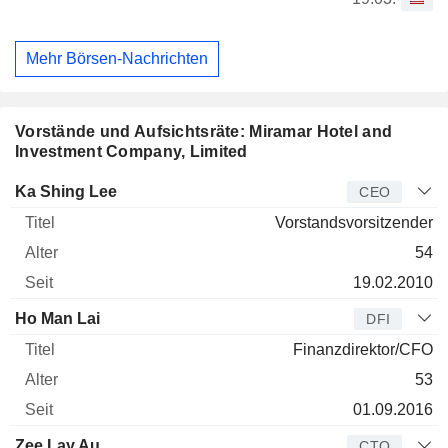
Mehr Börsen-Nachrichten
Vorstände und Aufsichtsräte: Miramar Hotel and
Investment Company, Limited
Manager
Titel
Alter
Seit
Ka Shing Lee
CEO
Vorstandsvorsitzender
54
19.02.2010
Ho Man Lai
DFI
Finanzdirektor/CFO
53
01.09.2016
Zee Lay Au
CTO