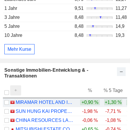
1 Jahr
9,51
11,27
3 Jahre
8,48
11,48
5 Jahre
8,48
14,9
10 Jahre
8,48
19,3
Mehr Kurse
Sonstige Immobilien-Entwicklung & -
Transaktionen
%
% 5 Tage
%
MIRAMAR HOTEL AND INVESTMENT COMPANY, LIMITED
+0,90 %
+1,30 %
SUN HUNG KAI PROPERTIES LIMITED
-1,98 %
-7,71 %
+
CHINA RESOURCES LAND LIMITED
-0,06 %
-1,08 %
+
MITSUBISHI ESTATE CO., LTD.
+0,65 %
-0,74 %
+