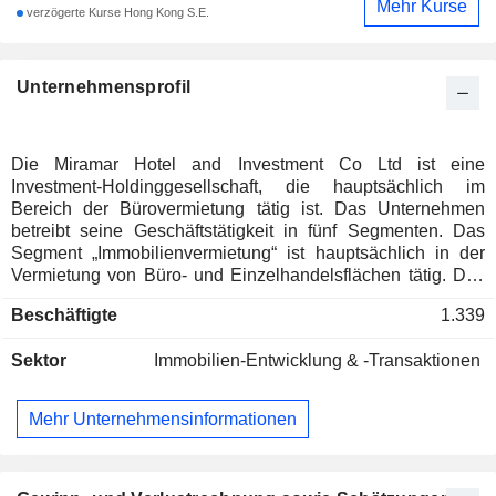
Mehr Kurse
verzögerte Kurse Hong Kong S.E.
Unternehmensprofil
Die Miramar Hotel and Investment Co Ltd ist eine
Investment-Holdinggesellschaft, die hauptsächlich im
Bereich der Bürovermietung tätig ist. Das Unternehmen
betreibt seine Geschäftstätigkeit in fünf Segmenten. Das
Segment „Immobilienvermietung“ ist hauptsächlich in der
Vermietung von Büro- und Einzelhandelsflächen tätig. Das
Segment „Reisebetrieb“ ist hauptsächlich im Betrieb von
Beschäftigte
1.339
Reisebürodienstleistungen tätig. Das Segment „Hotels und
Serviced Apartments“ ist hauptsächlich im Betrieb von
Sektor
Immobilien-Entwicklung & -Transaktionen
Hotels und Serviced Apartments sowie in der Erbringung
von Hotelmanagementdienstleistungen tätig. Das Segment
„Gastronomie“ ist hauptsächlich im Betrieb von Restaurants
Mehr Unternehmensinformationen
tätig. Das Segment „Sonstiges“ ist hauptsächlich in anderen
Geschäftsbereichen tätig.