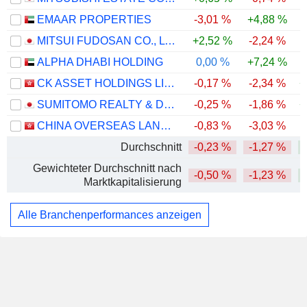
EMAAR PROPERTIES
-3,01 %
+4,88 %
-
MITSUI FUDOSAN CO., LTD.
+2,52 %
-2,24 %
ALPHA DHABI HOLDING
0,00 %
+7,24 %
-
CK ASSET HOLDINGS LIMITED
-0,17 %
-2,34 %
+
SUMITOMO REALTY & DEVELOPMENT CO., LTD.
-0,25 %
-1,86 %
+
CHINA OVERSEAS LAND & INVESTMENT LIMITED
-0,83 %
-3,03 %
Durchschnitt
-0,23 %
-1,27 %
Gewichteter Durchschnitt nach
-0,50 %
-1,23 %
Marktkapitalisierung
Alle Branchenperformances anzeigen