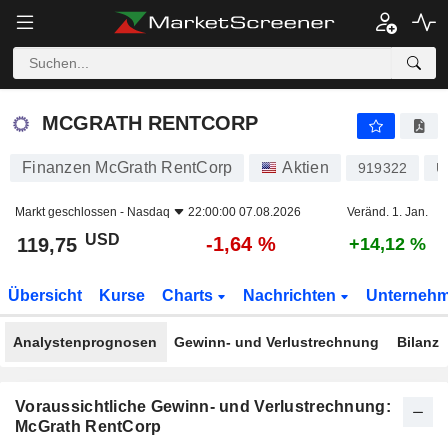
MCGRATH RENTCORP
119,75
$
-1,64 %
MCGRATH RENTCORP
Finanzen McGrath RentCorp
Aktien
919322
U
Markt geschlossen -
Nasdaq
22:00:00 07.08.2026
Veränd. 1. Jan.
USD
-1,64 %
119,75
+14,12 %
Übersicht
Kurse
Charts
Nachrichten
Unterneh
Analystenprognosen
Gewinn- und Verlustrechnung
Bilanz
Voraussichtliche Gewinn- und Verlustrechnung:
McGrath RentCorp