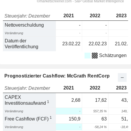
2021
2022
2023
Steuerjahr: Dezember
Nettoverschuldung
-
-
Veränderung
-
-
Datum der
23.02.22
22.02.23
21.02.2
Veröffentlichung
Schätzungen
Prognostizierter Cashflow: McGrath RentCorp
2021
2022
2023
Steuerjahr: Dezember
CAPEX
2,68
17,62
43,9
1
Investitionsaufwand
Veränderung
-
557,35 %
149,7
1
Free Cashflow (FCF)
150,9
63
51,3
Veränderung
-
-58,24 %
-18,49