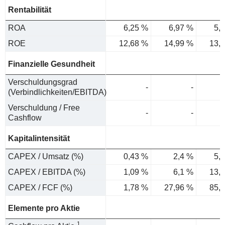
Rentabilität
ROA
6,25 %
6,97 %
5,
ROE
12,68 %
14,99 %
13,
Finanzielle Gesundheit
Verschuldungsgrad
-
-
(Verbindlichkeiten/EBITDA)
Verschuldung / Free
-
-
Cashflow
Kapitalintensität
CAPEX / Umsatz (%)
0,43 %
2,4 %
5,
CAPEX / EBITDA (%)
1,09 %
6,1 %
13,
CAPEX / FCF (%)
1,78 %
27,96 %
85,
Elemente pro Aktie
1