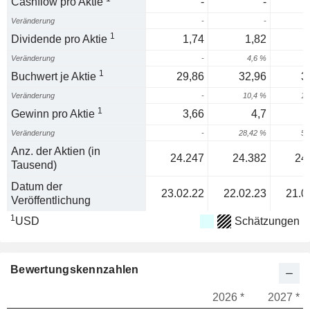
Cashflow pro Aktie
-
-
Veränderung
-
-
1
Dividende pro Aktie
1,74
1,82
Veränderung
-
4,6 %
1
Buchwert je Aktie
29,86
32,96
3
Veränderung
-
10,4 %
15
1
Gewinn pro Aktie
3,66
4,7
Veränderung
-
28,42 %
51
Anz. der Aktien (in
24.247
24.382
24
Tausend)
Datum der
23.02.22
22.02.23
21.0
Veröffentlichung
1
USD
Schätzungen
Bewertungskennzahlen
2026 *
2027 *