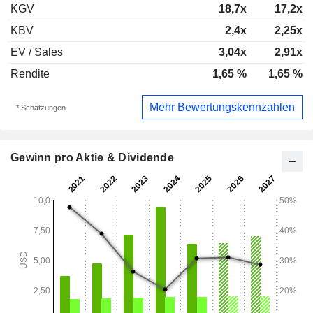
KGV
18,7x
17,2x
KBV
2,4x
2,25x
EV / Sales
3,04x
2,91x
Rendite
1,65 %
1,65 %
Mehr Bewertungskennzahlen
* Schätzungen
Gewinn pro Aktie & Dividende