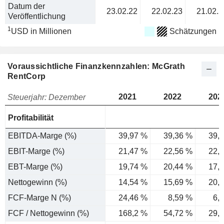
Datum der
23.02.22
22.02.23
21.02.2
Veröffentlichung
1
USD in Millionen
Schätzungen
Voraussichtliche Finanzkennzahlen: McGrath
RentCorp
2021
2022
202
Steuerjahr: Dezember
Profitabilität
EBITDA-Marge (%)
39,97 %
39,36 %
39,
EBIT-Marge (%)
21,47 %
22,56 %
22,
EBT-Marge (%)
19,74 %
20,44 %
17,
Nettogewinn (%)
14,54 %
15,69 %
20,
FCF-Marge N (%)
24,46 %
8,59 %
6,
FCF / Nettogewinn (%)
168,2 %
54,72 %
29,