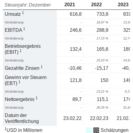
2021
2022
2023
Steuerjahr: Dezember
1
Umsatz
616,8
733,8
831,
Veränderung
-
18,97 %
13,36
1
EBITDA
246,6
288,9
325,
Veränderung
-
17,15 %
12,74
Betriebsergebnis
132,4
165,6
189,
1
(EBIT)
Veränderung
-
25,03 %
14,58
1
Gezahlte Zinsen
-10,46
-15,17
-40,5
Gewinn vor Steuern
121,8
150
149,
1
(EBT)
Veränderung
-
23,21 %
-0,37
1
Nettoergebnis
89,7
115,1
174,
Veränderung
-
28,35 %
51,66
Datum der
23.02.22
22.02.23
21.02.2
Veröffentlichung
1
USD in Millionen
Schätzungen