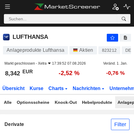
LUFTHANSA
8,342
€
-2,52 %
LUFTHANSA
Anlageprodukte Lufthansa
Aktien
823212
DE0
Markt geschlossen -
Xetra
17:39:52 07.08.2026
Veränd. 1. Jan.
EUR
-2,52 %
8,342
-0,76 %
Übersicht
Kurse
Charts
Nachrichten
Unterneh
Alle
Optionsscheine
Knock-Out
Hebelprodukte
Anlagep
Filter
Derivate