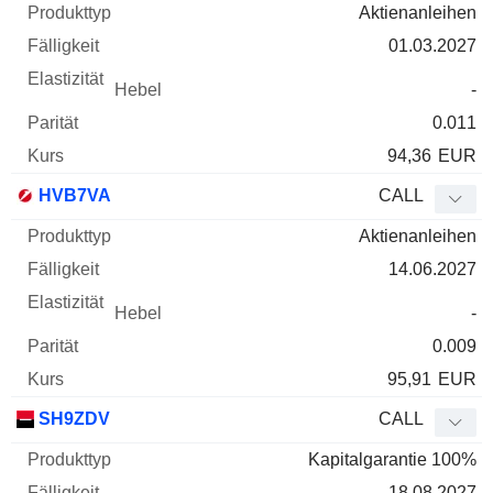
Aktienanleihen
01.03.2027
-
0.011
94,36
EUR
HVB7VA
CALL
Aktienanleihen
14.06.2027
-
0.009
95,91
EUR
SH9ZDV
CALL
Kapitalgarantie 100%
18.08.2027