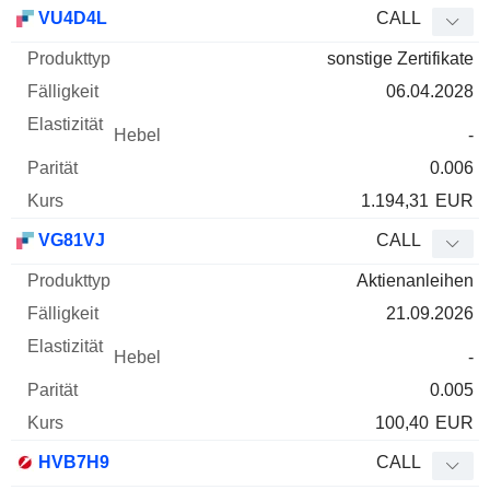
WKN
Typ
Produkttyp
Fälligkeit
Elastizität
Hebel
Parität
VU4D4L
CALL
sonstige Zertifikate
06.04.2028
-
0.006
1.194,31
EUR
VG81VJ
CALL
Aktienanleihen
21.09.2026
-
0.005
100,40
EUR
HVB7H9
CALL