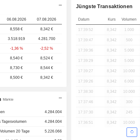
Jüngste Transaktionen
06.08.2026
07.08.2026
Datum
Kurs
Volumen
8,558 €
8,342 €
17:39:52
8,342
1.000
3.518.919
4.281.700
17:39:47
8,342
500
-1,36 %
-2,52 %
17:39:36
8,342
5.000
8,540 €
8,524 €
17:39:29
8,342
5.000
8,730 €
8,544 €
17:39:27
8,342
10.000
8,500 €
8,342 €
17:39:26
8,342
6.000
17:38:30
8,342
10.000
n
Märkte
17:37:46
8,342
300
men
4.284.004
17:37:30
8,342
245
s Tagesvolumen
4.284.004
17:36:51
8,342
10.000
 Volumen 20 Tage
5.226.066