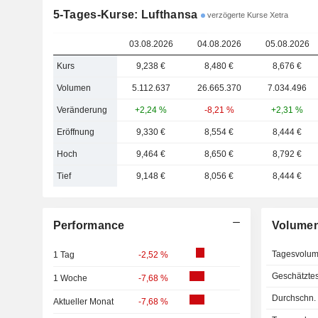
5-Tages-Kurse: Lufthansa
verzögerte Kurse Xetra
03.08.2026
04.08.2026
05.08.2026
Kurs
9,238 €
8,480 €
8,676 €
Volumen
5.112.637
26.665.370
7.034.496
Veränderung
+2,24 %
-8,21 %
+2,31 %
Eröffnung
9,330 €
8,554 €
8,444 €
Hoch
9,464 €
8,650 €
8,792 €
Tief
9,148 €
8,056 €
8,444 €
Performance
Volume
Tagesvolu
1 Tag
-2,52 %
Geschätzte
1 Woche
-7,68 %
Durchschn.
Aktueller Monat
-7,68 %