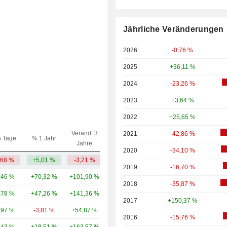
Jährliche Veränderungen
2026
-0,76 %
2025
+36,11 %
2024
-23,26 %
2023
+3,64 %
2022
+25,65 %
Veränd. 3
2021
-42,86 %
5 Tage
% 1 Jahr
Kap.($)
Jahre
2020
-34,10 %
,68 %
+5,01 %
-3,21 %
11,59 Mrd.
2019
-16,70 %
,46 %
+70,32 %
+101,90 %
59,74 Mrd.
2018
-35,87 %
,78 %
+47,26 %
+141,36 %
42,05 Mrd.
2017
+150,37 %
,97 %
-3,81 %
+54,87 %
30,01 Mrd.
2016
-15,76 %