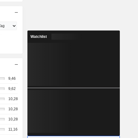
Watchlist
9,46
9,62
10,28
10,28
10,28
11,16