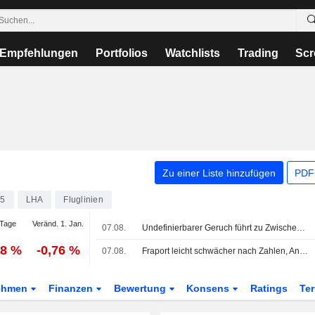
Empfehlungen
Portfolios
Watchlists
Trading
Scr
Zu einer Liste hinzufügen
PDF-
25
LHA
Fluglinien
Tage
Veränd. 1. Jan.
07.08.
Undefinierbarer Geruch führt zu Zwischenlandung von Lufthansa-Flieger
68 %
-0,76 %
07.08.
Fraport leicht schwächer nach Zahlen, Analysten uneins
ehmen
Finanzen
Bewertung
Konsens
Ratings
Te