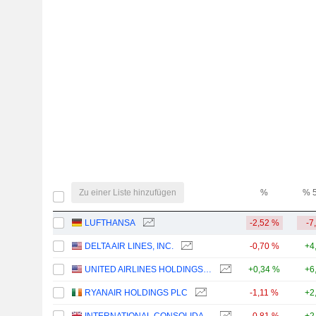
Zu einer Liste hinzufügen
%
% 
LUFTHANSA
-2,52 %
-7
DELTA AIR LINES, INC.
-0,70 %
+4
UNITED AIRLINES HOLDINGS, INC.
+0,34 %
+6
RYANAIR HOLDINGS PLC
-1,11 %
+2