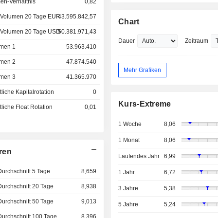
en-Verhältnis
0,82
 Volumen 20 Tage EUR
43.595.842,57
Chart
 Volumen 20 Tage USD
50.381.971,43
Dauer
Zeitraum
men 1
53.963.410
men 2
47.874.540
Mehr Grafiken
men 3
41.365.970
liche Kapitalrotation
0
Kurs-Extreme
liche Float Rotation
0,01
1 Woche
8,06
1 Monat
8,06
ren
Laufendes Jahr
6,99
Durchschnitt 5 Tage
8,659
1 Jahr
6,72
Durchschnitt 20 Tage
8,938
3 Jahre
5,38
Durchschnitt 50 Tage
9,013
5 Jahre
5,24
Durchschnitt 100 Tage
8,396