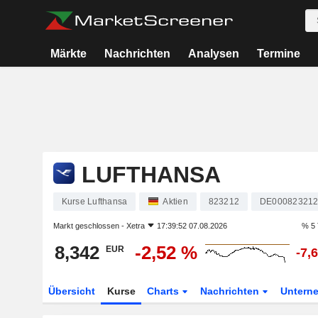
Märkte
Nachrichten
Analysen
Termine
LUFTHANSA
Kurse Lufthansa
Aktien
823212
DE00082321
Markt geschlossen -
Xetra
17:39:52 07.08.2026
% 5 
8,342
-2,52 %
EUR
-7,
Übersicht
Kurse
Charts
Nachrichten
Untern