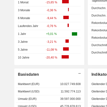
Tagesvolum
1 Monat
-15,65 %
Durchschn.
3 Monate
-0,36 %
Durchschn.
6 Monate
-9,44 %
Rekordvolu
Laufendes Jahr
-0,76 %
Rekordvolu
1 Jahr
+5,01 %
Rekordvolu
3 Jahre
-3,21 %
Durchschnitt
5 Jahre
-11,08 %
Durchschnitt
10 Jahre
-20,40 %
Basisdaten
Indikato
Marktwert (EUR)
10.027.749.608
Gleitender 
Marktwert (USD)
11.592.774.113
Gleitender 
Umsatz (EUR)
39.597.000.000
Gleitender 
Umsatz (USD)
45.776.878.613
Gleitender 