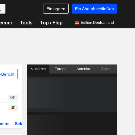
Einloggen
Ein Abo abschließen
eener
Tools
Top / Flop
Edition Deutschland
Indizes
Europa
Amerika
Asien
Bericht
DP
rmine
Sektor
Derivate
ETFs