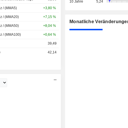
10 Jahre
5,24
nz / (MMA5)
+3,80 %
nz / (MMA20)
+7,15 %
Monatliche Veränderunge
nz / (MMA50)
+8,04 %
nz / (MMA100)
+0,64 %
39,49
e
42,14