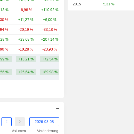
,43 %
+18,51 %
+163,57 %
26,29 Mrd.
2015
+5,31 %
,13 %
-8,98 %
+110,92 %
21,67 Mrd.
2014
-10,31 %
,30 %
+11,27 %
+6,00 %
18,73 Mrd.
2013
+8,29 %
,94 %
-20,19 %
-33,18 %
16,65 Mrd.
2012
+55,04 %
,28 %
+23,03 %
+207,14 %
16,21 Mrd.
2011
-43,84 %
,90 %
-10,28 %
-23,93 %
12,31 Mrd.
2010
+39,19 %
,99 %
+13,21 %
+72,54 %
25,53 Mrd.
2009
+5,00 %
,56 %
+25,64 %
+89,98 %
2008
-38,58 %
2007
-12,61 %
2006
+66,67 %
2005
+18,58 %
2004
-20,38 %
2003
+47,06 %
Volumen
Veränderung
2002
-40,33 %