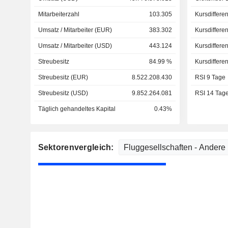
Mitarbeiterzahl
103.305
Kursdiffere
Umsatz / Mitarbeiter (EUR)
383.302
Kursdiffere
Umsatz / Mitarbeiter (USD)
443.124
Kursdiffere
Streubesitz
84.99 %
Kursdiffere
Streubesitz (EUR)
8.522.208.430
RSI 9 Tage
Streubesitz (USD)
9.852.264.081
RSI 14 Tag
Täglich gehandeltes Kapital
0.43%
Sektorenvergleich: