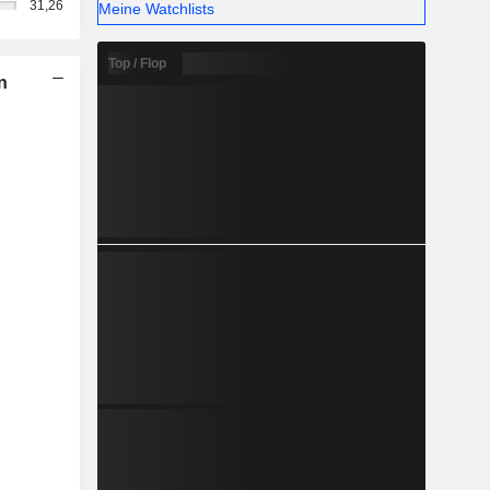
31,26
Meine Watchlists
Top / Flop
n