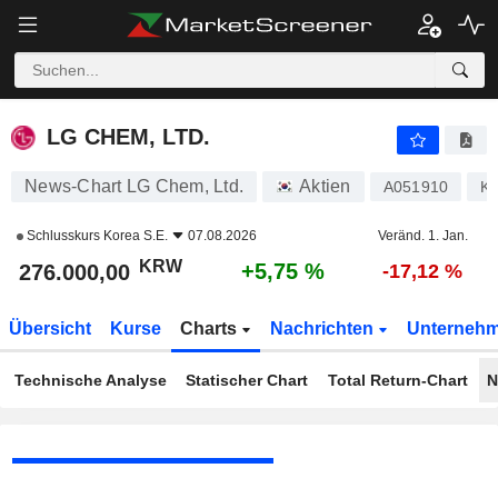
LG CHEM, LTD.
276.000,00
₩
+5,75 %
LG CHEM, LTD.
News-Chart LG Chem, Ltd.
Aktien
A051910
K
Schlusskurs
Korea S.E.
07.08.2026
Veränd. 1. Jan.
KRW
+5,75 %
276.000,00
-17,12 %
Übersicht
Kurse
Charts
Nachrichten
Unterneh
Technische Analyse
Statischer Chart
Total Return-Chart
N