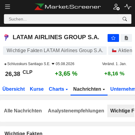
LATAM AIRLINES GROUP S.A.
26,38
$
+3,65 %
LATAM AIRLINES GROUP S.A.
Wichtige Fakten LATAM Airlines Group S.A.
Aktien
Schlusskurs
Santiago S.E.
05.08.2026
Veränd. 1. Jan.
CLP
+3,65 %
26,38
+8,16 %
Übersicht
Kurse
Charts
Nachrichten
Unterneh
Alle Nachrichten
Analystenempfehlungen
Wichtige F
Wichtige Fakten