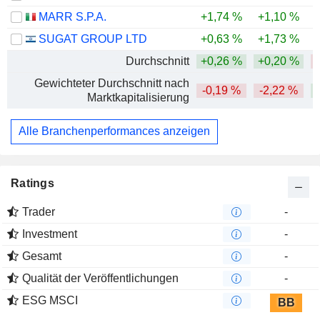
0,01 %
MARR S.P.A.
+1,74 %
+1,10 %
-
7 Mio $
SUGAT GROUP LTD
+0,63 %
+1,73 %
Durchschnitt
+0,26 %
+0,20 %
Gewichteter Durchschnitt nach
-0,19 %
-2,22 %
Marktkapitalisierung
Alle Branchenperformances anzeigen
Ratings
Trader
-
Investment
-
Gesamt
-
Qualität der Veröffentlichungen
-
ESG MSCI
BB