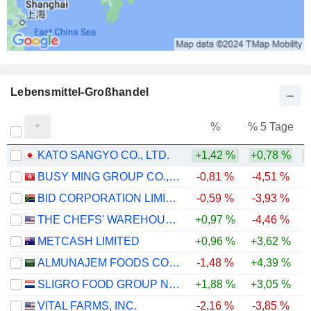
LIFE CORPORATION
0,82 %
741.573
0,82 %
12 Mio $
Lebensmittel-Großhandel
TRIAL HOLDINGS, INC.
0,49 %
600.000
%
% 5 Tage
%
0,49 %
KATO SANGYO CO., LTD.
+1,42 %
+0,78 %
11 Mio $
BUSY MING GROUP CO., LTD.
-0,81 %
-4,51 %
FUJI CO., LTD.
0,78 %
BID CORPORATION LIMITED
-0,59 %
-3,93 %
680.506
THE CHEFS' WAREHOUSE, INC.
+0,97 %
-4,46 %
+
0,78 %
METCASH LIMITED
+0,96 %
+3,62 %
-
8 Mio $
ALMUNAJEM FOODS COMPANY
-1,48 %
+4,39 %
MITSUBISHI CORPORATION
0,01 %
SLIGRO FOOD GROUP N.V.
+1,88 %
+3,05 %
280.184
VITAL FARMS, INC.
-2,16 %
-3,85 %
-