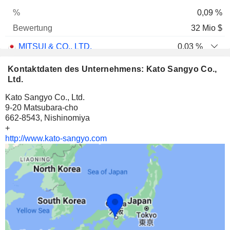
0,09 %
32 Mio $
MITSUI & CO., LTD.
0,03 %
927.852
Kontaktdaten des Unternehmens: Kato Sangyo Co.,
0,03 %
Ltd.
26 Mio $
Kato Sangyo Co., Ltd.
9-20 Matsubara-cho
H2O RETAILING CORPORATION
1,01 %
662-8543, Nishinomiya
1.268.631
+
http://www.kato-sangyo.com
1,01 %
22 Mio $
HOUSE FOODS GROUP INC.
0,84 %
772.954
0,84 %
18 Mio $