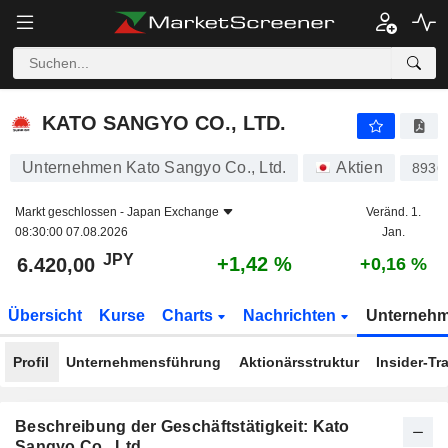
KATO SANGYO CO., LTD.
6.420,00
¥
+1,42 %
KATO SANGYO CO., LTD.
Unternehmen Kato Sangyo Co., Ltd.
Aktien
8936
Markt geschlossen -
Japan Exchange
Veränd. 1.
08:30:00 07.08.2026
Jan.
JPY
+1,42 %
6.420,00
+0,16 %
Übersicht
Kurse
Charts
Nachrichten
Unterneh
Profil
Unternehmensführung
Aktionärsstruktur
Insider-Tr
Beschreibung der Geschäftstätigkeit: Kato
Sangyo Co., Ltd.