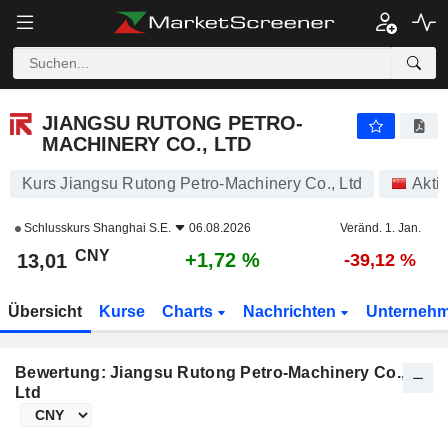
JIANGSU RUTONG PETRO-MACHINERY CO., LTD
13,01
¥
+1,72 %
JIANGSU RUTONG PETRO-
MACHINERY CO., LTD
Kurs Jiangsu Rutong Petro-Machinery Co., Ltd
Akti
Schlusskurs
Shanghai S.E.
06.08.2026
Veränd. 1. Jan.
CNY
+1,72 %
13,01
-39,12 %
Übersicht
Kurse
Charts
Nachrichten
Unterneh
Bewertung: Jiangsu Rutong Petro-Machinery Co.,
Ltd