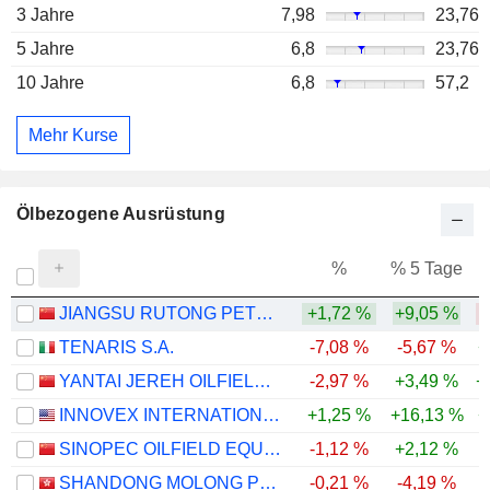
3 Jahre
7,98
23,76
5 Jahre
6,8
23,76
10 Jahre
6,8
57,2
Mehr Kurse
Ölbezogene Ausrüstung
%
% 5 Tage
%
JIANGSU RUTONG PETRO-MACHINERY CO., LTD
+1,72 %
+9,05 %
-
TENARIS S.A.
-7,08 %
-5,67 %
+
YANTAI JEREH OILFIELD SERVICES GROUP CO., LTD.
-2,97 %
+3,49 %
+
INNOVEX INTERNATIONAL, INC.
+1,25 %
+16,13 %
+
SINOPEC OILFIELD EQUIPMENT CORPORATION
-1,12 %
+2,12 %
-
SHANDONG MOLONG PETROLEUM MACHINERY COMPANY LIMITED
-0,21 %
-4,19 %