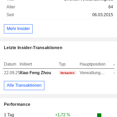
64
06.03.2015
Mehr Insider
Letzte Insider-Transaktionen
Datum
Initiiert
Typ
Hauptposition
A
22.09.25
Xiao Feng Zhou
Verwaltungsratsmitglied
4
Verkaufen
Alle Transaktionen
Performance
1 Tag
+1,72 %