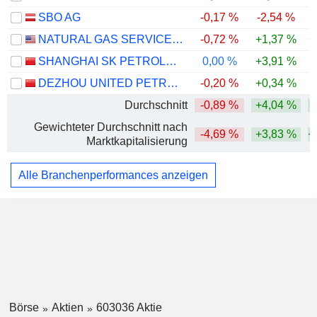
SBO AG
-0,17 %
-2,54 %
NATURAL GAS SERVICES GROUP, INC.
-0,72 %
+1,37 %
+
SHANGHAI SK PETROLEUM & CHEMICAL EQUIPMENT CORPORATION LTD.
0,00 %
+3,91 %
-
DEZHOU UNITED PETROLEUM TECHNOLOGY CO.,LTD.
-0,20 %
+0,34 %
Durchschnitt
-0,89 %
+4,04 %
+
Gewichteter Durchschnitt nach
-4,69 %
+3,83 %
+
Marktkapitalisierung
Alle Branchenperformances anzeigen
Börse
Aktien
603036 Aktie