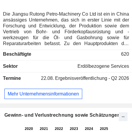
Die Jiangsu Rutong Petro-Machinery Co Ltd ist ein in China
ansässiges Unternehmen, das sich in erster Linie mit der
Forschung und Entwicklung, der Produktion sowie dem
Vertrieb von Bohr- und Förderkopfausrüstung und -
werkzeugen für die Öl- und Gasbohrung sowie für
Reparaturarbeiten befasst. Zu den Hauptprodukten des
Unternehmens zählen Aufhängungsvorrichtungen,
Beschäftigte
620
Haltevorrichtungen, Ausbruch- und Montagevorrichtungen,
Automatisierungsausrüstung für Bohrköpfe, automatische
Sektor
Erdölbezogene Services
Betriebsausrüstung für Workover-Arbeiten sowie weitere
Ausrüstungsgegenstände. Die Produkte des Unternehmens
Termine
22.08.
Ergebnisveröffentlichung - Q2 2026
werden hauptsächlich im Bereich der Öl- und
Gasbohrungen sowie der Förderung eingesetzt. Das
Unternehmen ist sowohl auf dem heimischen Markt als auch
Mehr Unternehmensinformationen
auf internationalen Märkten tätig.
Gewinn- und Verlustrechnung sowie Schätzungen