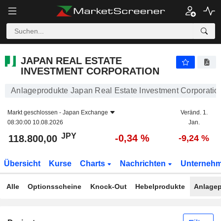
JAPAN REAL ESTATE INVESTMENT CORPORATION
118.800,00
¥
-0,34 %
JAPAN REAL ESTATE
INVESTMENT CORPORATION
Anlageprodukte Japan Real Estate Investment Corporatio
Markt geschlossen -
Japan Exchange
Veränd. 1.
08:30:00 10.08.2026
Jan.
JPY
-0,34 %
118.800,00
-9,24 %
Übersicht
Kurse
Charts
Nachrichten
Unterneh
Alle
Optionsscheine
Knock-Out
Hebelprodukte
Anlagep