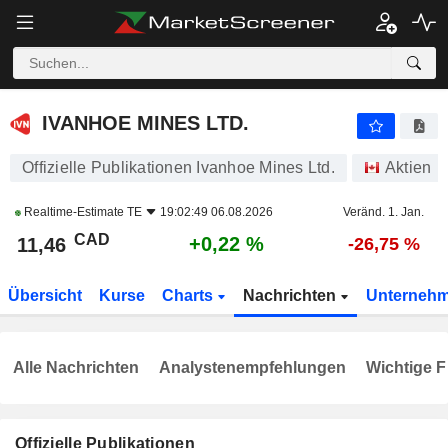
IVANHOE MINES LTD.
11,46
$
+0,22 %
IVANHOE MINES LTD.
Offizielle Publikationen Ivanhoe Mines Ltd.
Aktien
Realtime-Estimate
TE
19:02:49 06.08.2026
Veränd. 1. Jan.
CAD
+0,22 %
11,46
-26,75 %
Übersicht
Kurse
Charts
Nachrichten
Unterneh
Alle Nachrichten
Analystenempfehlungen
Wichtige F
Offizielle Publikationen