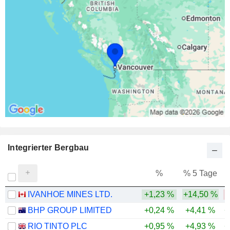
Integrierter Bergbau
%
% 5 Tage
%
IVANHOE MINES LTD.
+1,23 %
+14,50 %
BHP GROUP LIMITED
+0,24 %
+4,41 %
+
RIO TINTO PLC
+0,95 %
+4,93 %
+