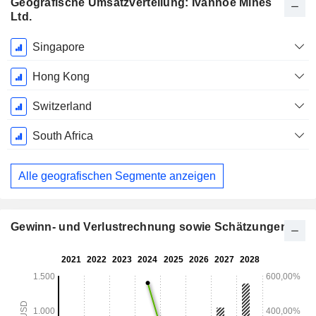
Geografische Umsatzverteilung: Ivanhoe Mines
Ltd.
Ende d.
Singapore
Geschäftsjahres:
Dezember
Hong Kong
Switzerland
South Africa
Alle geografischen Segmente anzeigen
Gewinn- und Verlustrechnung sowie Schätzungen