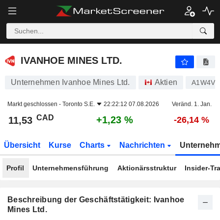
IVANHOE MINES LTD.
11,53
$
+1,23 %
IVANHOE MINES LTD.
Unternehmen Ivanhoe Mines Ltd.
Aktien
A1W4V
Markt geschlossen -
Toronto S.E.
22:22:12 07.08.2026
Veränd. 1. Jan.
CAD
+1,23 %
11,53
-26,14 %
Übersicht
Kurse
Charts
Nachrichten
Unterneh
Profil
Unternehmensführung
Aktionärsstruktur
Insider-Tr
Beschreibung der Geschäftstätigkeit: Ivanhoe
Mines Ltd.