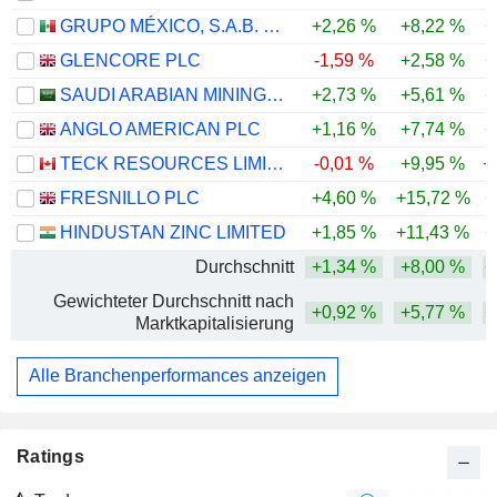
GRUPO MÉXICO, S.A.B. DE C.V.
+2,26 %
+8,22 %
+
GLENCORE PLC
-1,59 %
+2,58 %
+
SAUDI ARABIAN MINING COMPANY (MAADEN)
+2,73 %
+5,61 %
+
ANGLO AMERICAN PLC
+1,16 %
+7,74 %
+
TECK RESOURCES LIMITED
-0,01 %
+9,95 %
+
FRESNILLO PLC
+4,60 %
+15,72 %
+
HINDUSTAN ZINC LIMITED
+1,85 %
+11,43 %
+
Durchschnitt
+1,34 %
+8,00 %
+
Gewichteter Durchschnitt nach
+0,92 %
+5,77 %
+
Marktkapitalisierung
Alle Branchenperformances anzeigen
Ratings