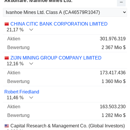
Aktionäre: Ivanhoe Mines Ltd.
Name
Aktien
%
Bewertung
CHINA CITIC BANK CORPORATION LIMITED
21,17 %
301.976.319
2 367 Mio $
ZIJIN MINING GROUP COMPANY LIMITED
12,16 %
173.417.436
1 360 Mio $
Robert Friedland
11,46 %
163.503.230
1 282 Mio $
Capital Research & Management Co. (Global Investors)