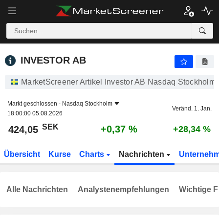
INVESTOR AB
424,05
kr
+0,37 %
INVESTOR AB
MarketScreener Artikel Investor AB Nasdaq Stockholm
Markt geschlossen -
Nasdaq Stockholm
Veränd. 1. Jan.
18:00:00 05.08.2026
SEK
+0,37 %
424,05
+28,34 %
Übersicht
Kurse
Charts
Nachrichten
Unterneh
Alle Nachrichten
Analystenempfehlungen
Wichtige F