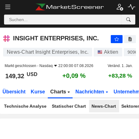
INSIGHT ENTERPRISES, INC.
149,32
$
+0,09 %
INSIGHT ENTERPRISES, INC.
News-Chart Insight Enterprises, Inc.
Aktien
9096
Markt geschlossen -
Nasdaq
22:00:00 07.08.2026
Veränd. 1. Jan.
USD
+0,09 %
149,32
+83,28 %
Übersicht
Kurse
Charts
Nachrichten
Unterneh
Technische Analyse
Statischer Chart
News-Chart
Sektore