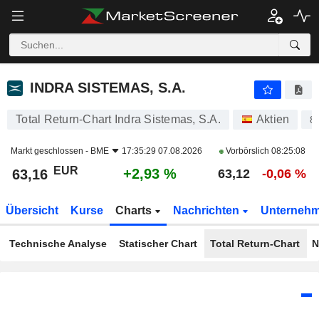
INDRA SISTEMAS, S.A.
63,16
€
+2,93 %
INDRA SISTEMAS, S.A.
Total Return-Chart Indra Sistemas, S.A.
Aktien
8
Markt geschlossen -
BME
17:35:29 07.08.2026
Vorbörslich
08:25:08
EUR
+2,93 %
63,16
63,12
-0,06 %
Übersicht
Kurse
Charts
Nachrichten
Unterneh
Technische Analyse
Statischer Chart
Total Return-Chart
N