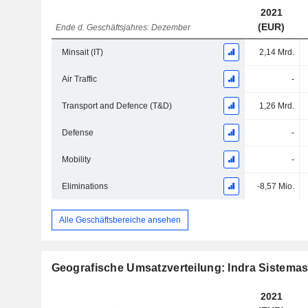
2021
(EUR)
Ende d. Geschäftsjahres: Dezember
Minsait (IT)
2,14 Mrd.
Air Traffic
-
Transport and Defence (T&D)
1,26 Mrd.
Defense
-
Mobility
-
Eliminations
-8,57 Mio.
Alle Geschäftsbereiche ansehen
Geografische Umsatzverteilung: Indra Sistemas
2021