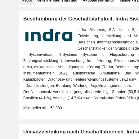
Profil
Unternehmensführung
Aktionärsstruktur
Insider-Tr
Beschreibung der Geschäftstätigkeit: Indra Sis
Indra Sistemas, S.A. ist in Spa
Entwicklung, Herstellung und V
Bereichen Informationstechnologie
Geschäftstätigkeit der Gruppe glieder
- Systemverkauf: IT-Systeme (Systeme für Flugsicherung 
Zahlungsabwicklung, Überwachung, Identifizierung, Stimmenauszä
usw.), elektronische Verteidigungsausrüstung (Radar, Beobachtung
Instrumententafeln usw.), automatische Simulations- und 
Kampfpiloten, Diagnose- und Fehlererkennungssysteme usw.) usw.;
- Dienstleistungen: Beratung, Wartung, Projektmanagement usw.
Der Nettoumsatz verteilt sich geografisch wie folgt: Spanien (53,5 
Brasilien (4,1 %), Amerika (14,7 %) sowie Asien/Naher Osten/Afrika (
Mitarbeiterzahl:
58.383
Umsatzverteilung nach Geschäftsbereich: Indra